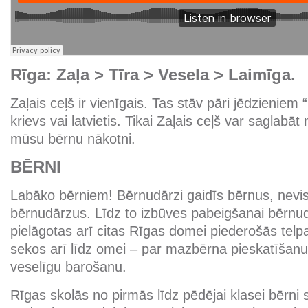
Rīga: Zaļa > Tīra > Vesela > Laimīga.
Zaļais ceļš ir vienīgais. Tas stāv pāri jēdzieniem 
krievs vai latvietis. Tikai Zaļais ceļš var saglabā
mūsu bērnu nākotni.
BĒRNI
Labāko bērniem! Bērnudārzi gaidīs bērnus, nevis
bērnudārzus. Līdz to izbūves pabeigšanai bērnu
pielāgotas arī citas Rīgas domei piederošās te
sekos arī līdz omei – par mazbērna pieskatīšan
veselīgu barošanu.
Rīgas skolās no pirmās līdz pēdējai klasei bērni