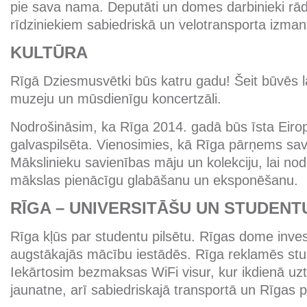
pie sava nama. Deputāti un domes darbinieki rā
rīdziniekiem sabiedriskā un velotransporta izma
KULTŪRA
Rīgā Dziesmusvētki būs katru gadu! Šeit būvēs 
muzeju un mūsdienīgu koncertzāli.
Nodrošināsim, ka Rīga 2014. gadā būs īsta Eirop
galvaspilsēta. Vienosimies, kā Rīga pārņems sav
Mākslinieku savienības māju un kolekciju, lai nod
mākslas pienācīgu glabāšanu un eksponēšanu.
RĪGA – UNIVERSITĀŠU UN STUDENT
Rīga kļūs par studentu pilsētu. Rīgas dome inves
augstākajās mācību iestādēs. Rīga reklamēs stud
Iekārtosim bezmaksas WiFi visur, kur ikdienā uz
jaunatne, arī sabiedriskajā transportā un Rīgas p