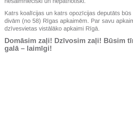
nesaimnieciski un nepatriotiski.
Katrs koalīcijas un katrs opozīcijas deputāts būs
divām (no 58) Rīgas apkaimēm. Par savu apkaim
dzīvesvietas vistālāko apkaimi Rīgā.
Domāsim zaļi! Dzīvosim zaļi! Būsim tīr
galā – laimīgi!