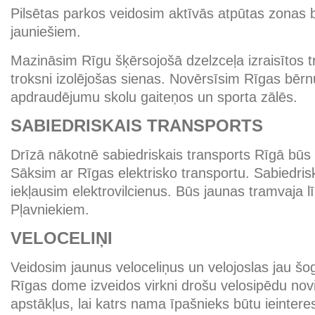
Pilsētas parkos veidosim aktīvās atpūtas zonas
jauniešiem.
Mazināsim Rīgu šķērsojošā dzelzceļa izraisītos t
troksni izolējošas sienas. Novērsīsim Rīgas bērn
apdraudējumu skolu gaiteņos un sporta zālēs.
SABIEDRISKAIS TRANSPORTS
Drīzā nākotnē sabiedriskais transports Rīgā būs 
Sāksim ar Rīgas elektrisko transportu. Sabiedris
iekļausim elektrovilcienus. Būs jaunas tramvaja l
Pļavniekiem.
VELOCELIŅI
Veidosim jaunus veloceliņus un velojoslas jau šo
Rīgas dome izveidos virkni drošu velosipēdu nov
apstākļus, lai katrs nama īpašnieks būtu ieinteres