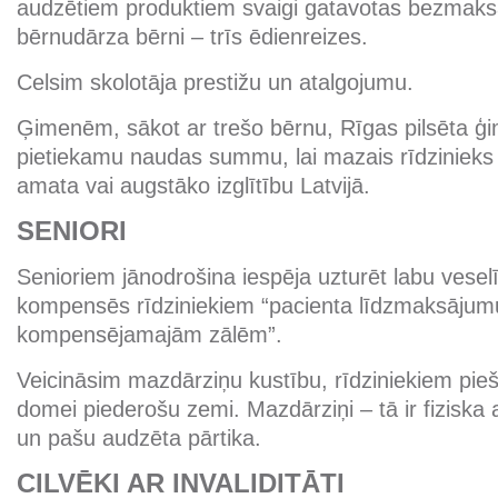
audzētiem produktiem svaigi gatavotas bezmaks
bērnudārza bērni – trīs ēdienreizes.
Celsim skolotāja prestižu un atalgojumu.
Ģimenēm, sākot ar trešo bērnu, Rīgas pilsēta ģ
pietiekamu naudas summu, lai mazais rīdzinieks 
amata vai augstāko izglītību Latvijā.
SENIORI
Senioriem jānodrošina iespēja uzturēt labu vese
kompensēs rīdziniekiem “pacienta līdzmaksājumu
kompensējamajām zālēm”.
Veicināsim mazdārziņu kustību, rīdziniekiem pieš
domei piederošu zemi. Mazdārziņi – tā ir fiziska a
un pašu audzēta pārtika.
CILVĒKI AR INVALIDITĀTI