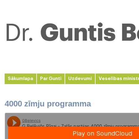
Sākumlapa
Par Gunti
Uzdevumi
Veselības minist
4000 zīmju programma