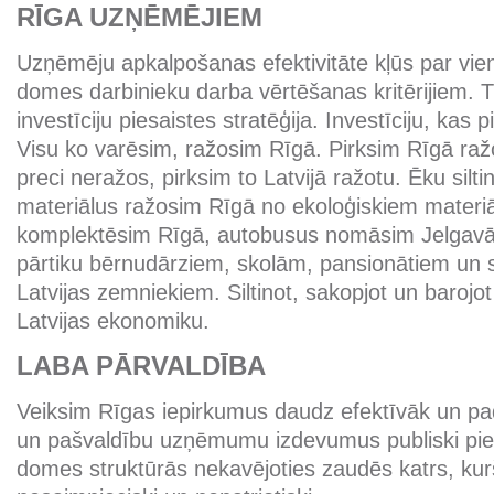
RĪGA UZŅĒMĒJIEM
Uzņēmēju apkalpošanas efektivitāte kļūs par vie
domes darbinieku darba vērtēšanas kritērijiem. T
investīciju piesaistes stratēģija. Investīciju, kas 
Visu ko varēsim, ražosim Rīgā. Pirksim Rīgā raž
preci neražos, pirksim to Latvijā ražotu. Ēku silt
materiālus ražosim Rīgā no ekoloģiskiem materi
komplektēsim Rīgā, autobusus nomāsim Jelgavā.
pārtiku bērnudārziem, skolām, pansionātiem un 
Latvijas zemniekiem. Siltinot, sakopjot un barojot
Latvijas ekonomiku.
LABA PĀRVALDĪBA
Veiksim Rīgas iepirkumus daudz efektīvāk un p
un pašvaldību uzņēmumu izdevumus publiski pi
domes struktūrās nekavējoties zaudēs katrs, kurš