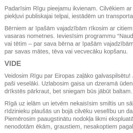
Padarīsim Rīgu pieejamu ikvienam. Cilvēkiem ar in
piekļuvi publiskajai telpai, iestādēm un transport
Bērniem ar īpašām vajadzībām rīkosim ar citie
vasaras nometnes. Ieviesīsim programmu “Nau
vai tētim – par sava bērna ar īpašām vajadzīb
par savas mātes, tēva vai vecvecāku kopšanu.
VIDE
Veidosim Rīgu par Eiropas zaļāko galvaspilsētu! 
paši veselāki. Uzlabosim gaisa un dzeramā ūdens
drīkstēs pārkraut, bet sniegam būs jābūt baltam.
Rīgā uz ielām un ietvēm nekaisīsim smiltis un sāl
rīdzinieku plaušās un bojā cilvēku veselību un d
Piemērosim paaugstinātu nodokļa likmi ekspluatāc
nenodotām ēkām, graustiem, nesakoptiem paga