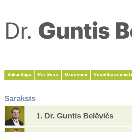
Sākumlapa
Par Gunti
Uzdevumi
Veselības minist
Saraksts
1. Dr. Guntis Belēvičs