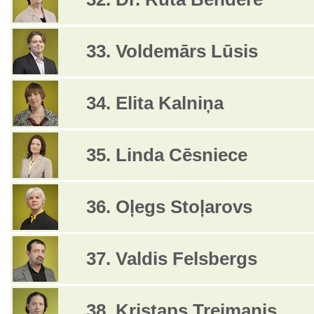
33. Voldemārs Lūsis
34. Elita Kalniņa
35. Linda Cēsniece
36. Oļegs Stoļarovs
37. Valdis Felsbergs
38. Kristaps Treimanis