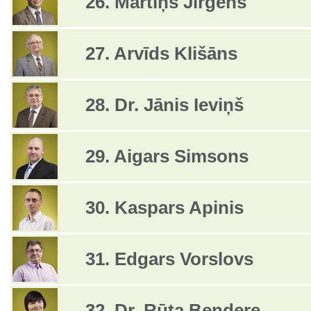
26. Mārtiņš Jirgens
27. Arvīds Klišāns
28. Dr. Jānis Ieviņš
29. Aigars Simsons
30. Kaspars Apinis
31. Edgars Vorslovs
32. Dr. Rūta Bendere