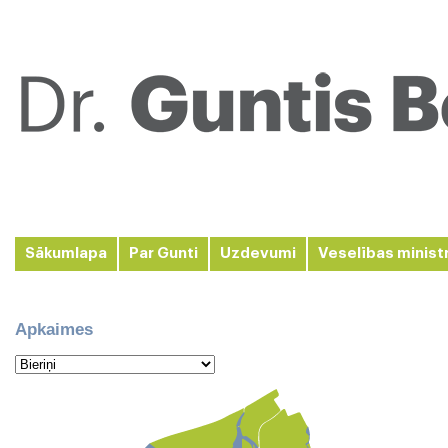
Sākumlapa
Par Gunti
Uzdevumi
Veselības minist
Apkaimes