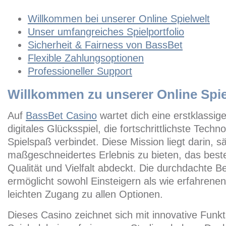
Willkommen bei unserer Online Spielwelt
Unser umfangreiches Spielportfolio
Sicherheit & Fairness von BassBet
Flexible Zahlungsoptionen
Professioneller Support
Willkommen zu unserer Online Spie
Auf
BassBet Casino
wartet dich eine erstklassige
digitales Glücksspiel, die fortschrittlichste Tech
Spielspaß verbindet. Diese Mission liegt darin, s
maßgeschneidertes Erlebnis zu bieten, das bes
Qualität und Vielfalt abdeckt. Die durchdachte B
ermöglicht sowohl Einsteigern als wie erfahren
leichten Zugang zu allen Optionen.
Dieses Casino zeichnet sich mit innovative Funkt