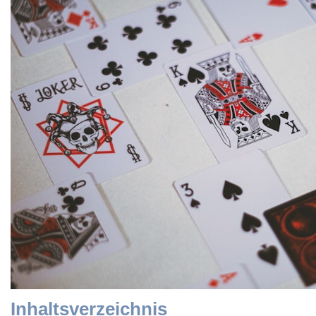
Inhaltsverzeichnis