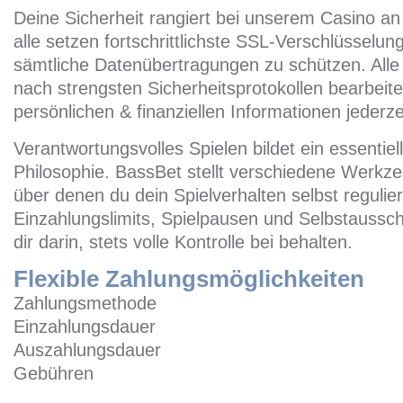
Deine Sicherheit rangiert bei unserem Casino an 
alle setzen fortschrittlichste SSL-Verschlüsselun
sämtliche Datenübertragungen zu schützen. Alle
nach strengsten Sicherheitsprotokollen bearbeite
persönlichen & finanziellen Informationen jederze
Verantwortungsvolles Spielen bildet ein essentiel
Philosophie. BassBet stellt verschiedene Werkze
über denen du dein Spielverhalten selbst regulie
Einzahlungslimits, Spielpausen und Selbstaussch
dir darin, stets volle Kontrolle bei behalten.
Flexible Zahlungsmöglichkeiten
Zahlungsmethode
Einzahlungsdauer
Auszahlungsdauer
Gebühren