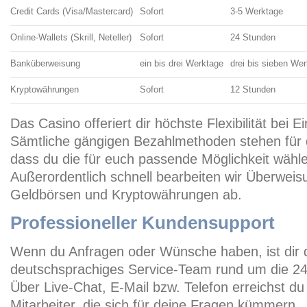
Credit Cards (Visa/Mastercard)
Sofort
3-5 Werktage
Online-Wallets (Skrill, Neteller)
Sofort
24 Stunden
Banküberweisung
ein bis drei Werktage
drei bis sieben We
Kryptowährungen
Sofort
12 Stunden
Das Casino offeriert dir höchste Flexibilität bei 
Sämtliche gängigen Bezahlmethoden stehen für 
dass du die für euch passende Möglichkeit wähl
Außerordentlich schnell bearbeiten wir Überweisu
Geldbörsen und Kryptowährungen ab.
Professioneller Kundensupport
Wenn du Anfragen oder Wünsche haben, ist dir 
deutschsprachiges Service-Team rund um die 2
Über Live-Chat, E-Mail bzw. Telefon erreichst d
Mitarbeiter, die sich für deine Fragen kümmern.