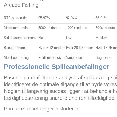
Arcade Fishing
RTP-procentdel
95-97%
92-94%
88-91%
Maksimal gevinst
5000x indsats
1000x indsats
500x indsats
Skill-baseret element
Høj
Lav
Medium
Bonusfrekvens
Hver 8-12 runder
Hver 20-30 runder
Hver 15-25 ru
Mobil-optimering
Fuldt responsive
Varierende
Begrænset
Professionelle Spilleanbefalinger
Baseret på omfattende analyse af spildata og spi
identificeret de optimale tilgange til at nyde vore
Nøglen til langvarig succes ligger i at behandle
færdighedstræning snarere end ren tilfældighed.
Primære anbefalinger inkluderer: