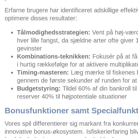
Erfarne brugere har identificeret adskillige effekt
optimere disses resultater:
Tålmodighedsstrategien:
Vent på høj-værdi
hver lille fangst, da sjældne arter ofte give
gevinster
Kombinations-teknikken:
Fokusér på at få 
i hurtig rækkefølge for at aktivere multiplik
Timing-masteren:
Læg mærke til fiskenes
gennem de første sekunder af runden for at
Budgetstyring:
Tildel 60% af din bankroll ti
reserver 40% til højpotentiale situationer
Bonusfunktioner samt Specialfunkt
Vores spil differentierer sig markant fra konkur
innovative bonus-økosystem. Isfiskerierfaring bli