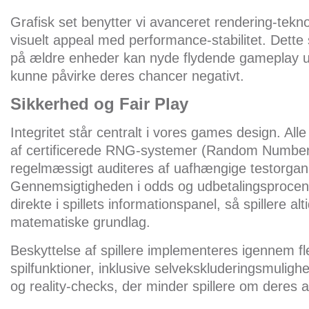
Grafisk set benytter vi avanceret rendering-tekno
visuelt appeal med performance-stabilitet. Dette 
på ældre enheder kan nyde flydende gameplay ud
kunne påvirke deres chancer negativt.
Sikkerhed og Fair Play
Integritet står centralt i vores games design. All
af certificerede RNG-systemer (Random Number
regelmæssigt auditeres af uafhængige testorgani
Gennemsigtigheden i odds og udbetalingsprocent
direkte i spillets informationspanel, så spillere alti
matematiske grundlag.
Beskyttelse af spillere implementeres igennem fle
spilfunktioner, inklusive selvekskluderingsmulig
og reality-checks, der minder spillere om deres a