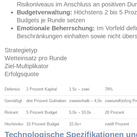
Risikoniveaus im Anschluss an positiven Du
Budgetverwaltung:
Höchstens 2 bis 5 Proz
Budgets je Runde setzen
Emotionale Beherrschung:
Im Vorfeld defi
Beschränkungen einhalten sowie nicht übers
Strategietyp
Wetteinsatz pro Runde
Ziel-Multiplikator
Erfolgsquote
Defensiv
2 Prozent Kapital
1.5x – zwei
78%
Gemäßigt
drei Prozent Guthaben
zweieinhalb – 4,0x
zweiundfünfzig Pr
Riskant
5 Prozent Budget
5,0x – 10,0x
28 Prozent
Hochrisiko
10 Prozent Budget
15.0x+
zwölf Prozent
Technologische Spezifikationen un