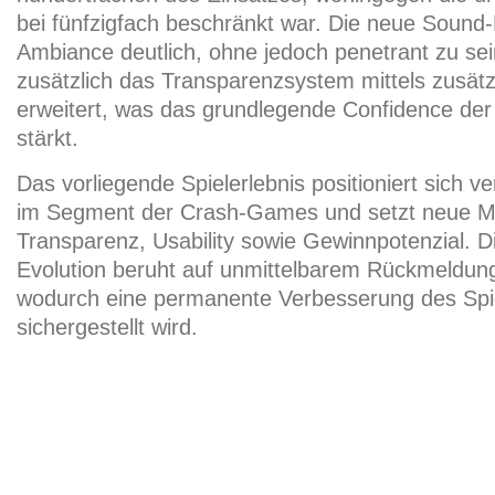
bei fünfzigfach beschränkt war. Die neue Sound-K
Ambiance deutlich, ohne jedoch penetrant zu s
zusätzlich das Transparenzsystem mittels zusät
erweitert, was das grundlegende Confidence de
stärkt.
Das vorliegende Spielerlebnis positioniert sich v
im Segment der Crash-Games und setzt neue M
Transparenz, Usability sowie Gewinnpotenzial. Di
Evolution beruht auf unmittelbarem Rückmeldun
wodurch eine permanente Verbesserung des Spie
sichergestellt wird.