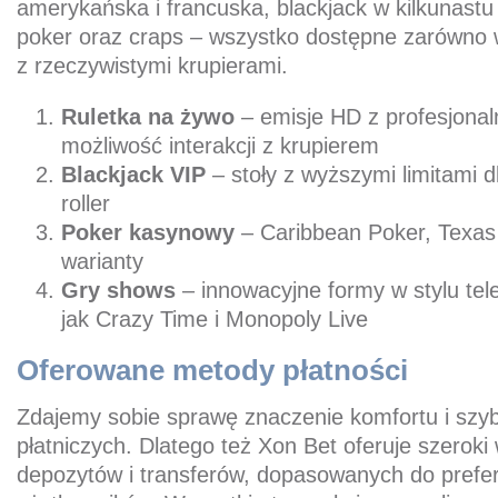
amerykańska i francuska, blackjack w kilkunastu
poker oraz craps – wszystko dostępne zarówno 
z rzeczywistymi krupierami.
Ruletka na żywo
– emisje HD z profesjonal
możliwość interakcji z krupierem
Blackjack VIP
– stoły z wyższymi limitami 
roller
Poker kasynowy
– Caribbean Poker, Texas
warianty
Gry shows
– innowacyjne formy w stylu tel
jak Crazy Time i Monopoly Live
Oferowane metody płatności
Zdajemy sobie sprawę znaczenie komfortu i szybk
płatniczych. Dlatego też Xon Bet oferuje szerok
depozytów i transferów, dopasowanych do prefere