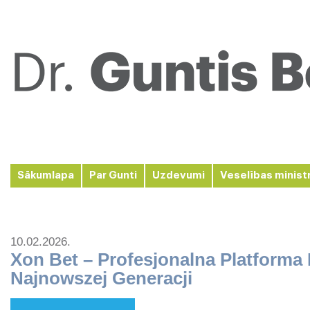
Sākumlapa
Par Gunti
Uzdevumi
Veselības minist
10.02.2026.
Xon Bet – Profesjonalna Platform
Najnowszej Generacji