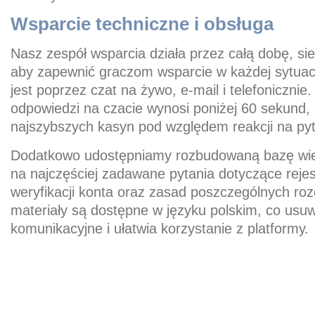
Wsparcie techniczne i obsługa
Nasz zespół wsparcia działa przez całą dobę, si
aby zapewnić graczom wsparcie w każdej sytuacj
jest poprzez czat na żywo, e-mail i telefonicznie
odpowiedzi na czacie wynosi poniżej 60 sekund,
najszybszych kasyn pod względem reakcji na pyt
Dodatkowo udostępniamy rozbudowaną bazę wie
na najczęściej zadawane pytania dotyczące rejes
weryfikacji konta oraz zasad poszczególnych ro
materiały są dostępne w języku polskim, co usuw
komunikacyjne i ułatwia korzystanie z platformy.