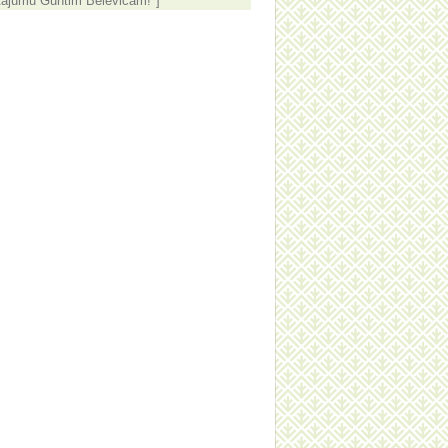
tājumu Guntim Belēvičam!"]