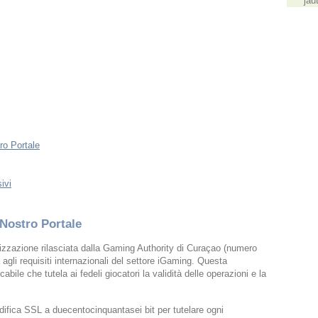
jau
ro Portale
ivi
 Nostro Portale
rizzazione rilasciata dalla Gaming Authority di Curaçao (numero
gli requisiti internazionali del settore iGaming. Questa
abile che tutela ai fedeli giocatori la validità delle operazioni e la
difica SSL a duecentocinquantasei bit per tutelare ogni