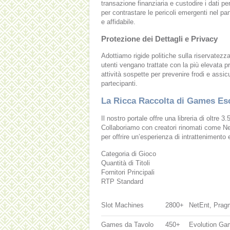
transazione finanziaria e custodire i dati p
per contrastare le pericoli emergenti nel pa
e affidabile.
Protezione dei Dettagli e Privacy
Adottiamo rigide politiche sulla riservatezz
utenti vengano trattate con la più elevata p
attività sospette per prevenire frodi e assi
partecipanti.
La Ricca Raccolta di Games Esc
Il nostro portale offre una libreria di oltre 3
Collaboriamo con creatori rinomati come N
per offrire un’esperienza di intrattenimento
Categoria di Gioco
Quantità di Titoli
Fornitori Principali
RTP Standard
Slot Machines
2800+
NetEnt, Prag
Games da Tavolo
450+
Evolution Ga