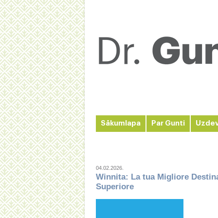
Sākumlapa
Par Gunti
Uzde
04.02.2026.
Winnita: La tua Migliore Destin
Superiore