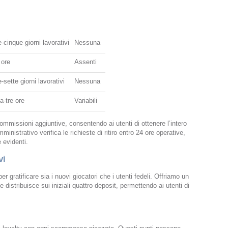
e-cinque giorni lavorativi
Nessuna
 ore
Assenti
-sette giorni lavorativi
Nessuna
a-tre ore
Variabili
mmissioni aggiuntive, consentendo ai utenti di ottenere l’intero
mministrativo verifica le richieste di ritiro entro 24 ore operative,
 evidenti.
vi
r gratificare sia i nuovi giocatori che i utenti fedeli. Offriamo un
istribuisce sui iniziali quattro deposit, permettendo ai utenti di