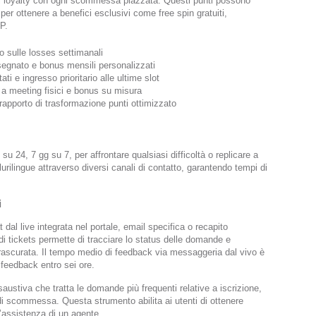
ti loyalty con ogni scommessa piazzata. Questi punti possono
per ottenere a benefici esclusivi come free spin gratuiti,
P.
 sulle losses settimanali
egnato e bonus mensili personalizzati
ti e ingresso prioritario alle ultime slot
i a meeting fisici e bonus su misura
apporto di trasformazione punti ottimizzato
u 24, 7 gg su 7, per affrontare qualsiasi difficoltà o replicare a
rilingue attraverso diversi canali di contatto, garantendo tempi di
i
t dal live integrata nel portale, email specifica o recapito
 di tickets permette di tracciare lo status delle domande e
trascurata. Il tempo medio di feedback via messaggeria dal vivo è
 feedback entro sei ore.
ustiva che tratta le domande più frequenti relative a iscrizione,
di scommessa. Questa strumento abilita ai utenti di ottenere
’assistenza di un agente.