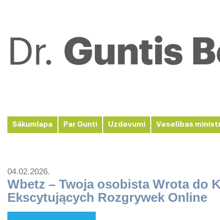
Sākumlapa
Par Gunti
Uzdevumi
Veselības minist
04.02.2026.
Wbetz – Twoja osobista Wrota do 
Ekscytujących Rozgrywek Online