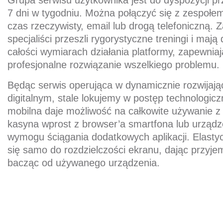
Grupa serwisu użytkownika jest do dyspozycji pr
7 dni w tygodniu. Można połączyć się z zespoł
czas rzeczywisty, email lub drogą telefoniczną. 
specjaliści przeszli rygorystyczne treningi i maj
całości wymiarach działania platformy, zapewniaj
profesjonalne rozwiązanie wszelkiego problemu.
Będąc serwis operująca w dynamicznie rozwijaj
digitalnym, stale lokujemy w postęp technologic
mobilna daje możliwość na całkowite używanie z 
kasyna wprost z browser’a smartfona lub urządze
wymogu ściągania dodatkowych aplikacji. Elastyc
się samo do rozdzielczości ekranu, dając przyje
bacząc od używanego urządzenia.