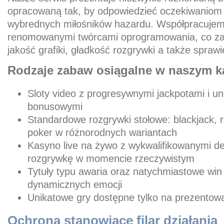
opracowaną tak, by odpowiedzieć oczekiwaniom
wybrednych miłośników hazardu. Współpracujemy
renomowanymi twórcami oprogramowania, co za
jakość grafiki, gładkość rozgrywki a także spra
Rodzaje zabaw osiągalne w naszym k
Sloty video z progresywnymi jackpotami i u
bonusowymi
Standardowe rozgrywki stołowe: blackjack, ru
poker w różnorodnych wariantach
Kasyno live na żywo z wykwalifikowanymi de
rozgrywkę w momencie rzeczywistym
Tytuły typu awaria oraz natychmiastowe win
dynamicznych emocji
Unikatowe gry dostępne tylko na prezentowa
Ochrona stanowiące filar działania