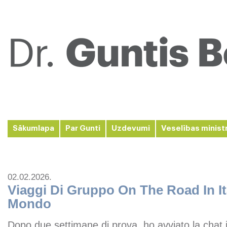
Sākumlapa
Par Gunti
Uzdevumi
Veselības minist
02.02.2026.
Viaggi Di Gruppo On The Road In It
Mondo
Dopo due settimane di prova, ho avviato la chat 