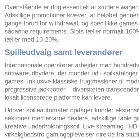
Ovenstående er dog essentielt at studere wageri
Adskillige promotioner kræver, at beløbet genne
gange forud for withdrawal, og specifikke games de
sådanne requirements. Slots tæller normalt 100%
tæller med 10-20%.
Spilleudvalg samt leverandører
Internationale operatører arbejder med hundredv
softwareudbydere, der munder ud i spilkataloger 
games. Inklusive klassiske frugtmaskiner til mo
progressive jackpotter – diversiteten transcende
lokalt licenserede platforme kan levere.
Udover spilleautomater opdager kunder ekstensiv
sektioner med erfarne dealere, adskillige table 
kreative underholdningsspil. Live-streaming i HD-
virkelighedstro gamingoplevelser direkte fra studi