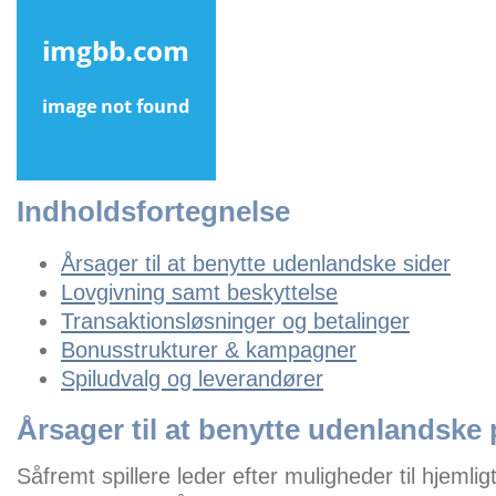
Indholdsfortegnelse
Årsager til at benytte udenlandske sider
Lovgivning samt beskyttelse
Transaktionsløsninger og betalinger
Bonusstrukturer & kampagner
Spiludvalg og leverandører
Årsager til at benytte udenlandske
Såfremt spillere leder efter muligheder til hjemli