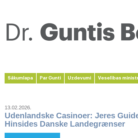
Sākumlapa
Par Gunti
Uzdevumi
Veselības minist
13.02.2026.
Udenlandske Casinoer: Jeres Guide
Hinsides Danske Landegrænser