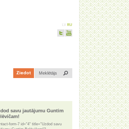
LV
RU
Meklētājs
Ziedot
dod savu jautājumu Guntim
lēvičam!
ntact-form-7 id="4" title="Uzdod savu