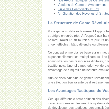
Nos Atouts Tactiques de Ce Systè
Versions de Game et Avancement
Grille des Coefficients et Prix
Amélioration des Revenus et Straté
La Structure de Game Révoluti
Votre game modifie radicalement l’approche
stratégie en durée réel. À l’opposé aux ban
hasard,
Tower Rush
fournit aux joueurs un
choix réfléchie : bâtir, défendre ou offenser
Ce concept primordial se base sur un méca
exponentiellement les multiplicateurs. Les 
administration des ressources digitales, 
traditionnels. Une telle méthode hybride 
davantage de cinq mille utilisateurs évaluat
Afin de découvrir plus de games révolutionn
une sélection équivalente de divertissemen
Les Avantages Tactiques de Votr
Ceci qui différencie notre solution des dive
caractéristiques exclusives. Ce système d
de développer des tactiques personnalisées