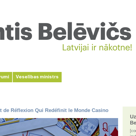
vumi
Veselības ministrs
 de Réflexion Qui Redéfinit le Monde Casino
Uz
Be
[co