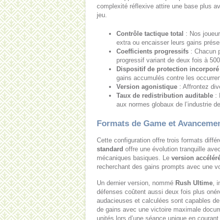
complexité réflexive attire une base plus a
jeu.
Contrôle tactique total
: Nos joueur
extra ou encaisser leurs gains prése
Coefficients progressifs
: Chacun p
progressif variant de deux fois à 50
Dispositif de protection incorporé
gains accumulés contre les occurre
Version agonistique
: Affrontez di
Taux de redistribution auditable
: 
aux normes globaux de l’industrie de
Formats de Game et Avanceme
Cette configuration offre trois formats diff
standard
offre une évolution tranquille ave
mécaniques basiques. Le
version accélér
recherchant des gains prompts avec une vo
Un dernier version, nommé
Rush Ultime
, 
défenses coûtent aussi deux fois plus onér
audacieuses et calculées sont capables de
de gains avec une victoire maximale docume
unités lors d’une séance unique en courant 