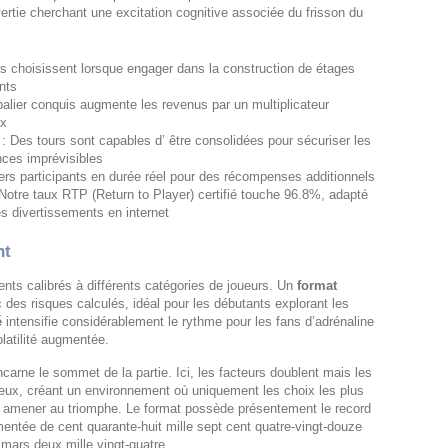
vertie cherchant une excitation cognitive associée du frisson du
s choisissent lorsque engager dans la construction de étages
nts
alier conquis augmente les revenus par un multiplicateur
0x
: Des tours sont capables d’ être consolidées pour sécuriser les
nces imprévisibles
vers participants en durée réel pour des récompenses additionnels
Notre taux RTP (Return to Player) certifié touche 96.8%, adapté
s divertissements en internet
nt
érents calibrés à différents catégories de joueurs. Un
format
c des risques calculés, idéal pour les débutants explorant les
é
intensifie considérablement le rythme pour les fans d’adrénaline
latilité augmentée.
incarne le sommet de la partie. Ici, les facteurs doublent mais les
eux, créant un environnement où uniquement les choix les plus
 amener au triomphe. Le format possède présentement le record
ntée de cent quarante-huit mille sept cent quatre-vingt-douze
mars deux mille vingt-quatre.