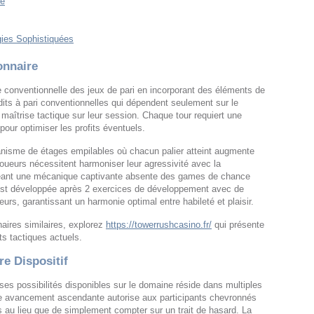
me
gies Sophistiquées
onnaire
 conventionnelle des jeux de pari en incorporant des éléments de
dits à pari conventionnelles qui dépendent seulement sur le
 maîtrise tactique sur leur session. Chaque tour requiert une
 pour optimiser les profits éventuels.
nisme de étages empilables où chacun palier atteint augmente
joueurs nécessitent harmoniser leur agressivité avec la
créant une mécanique captivante absente des games de chance
a est développée après 2 exercices de développement avec de
eurs, garantissant un harmonie optimal entre habileté et plaisir.
aires similaires, explorez
https://towerrushcasino.fr/
qui présente
ts tactiques actuels.
e Dispositif
rses possibilités disponibles sur le domaine réside dans multiples
e avancement ascendante autorise aux participants chevronnés
 au lieu que de simplement compter sur un trait de hasard. La