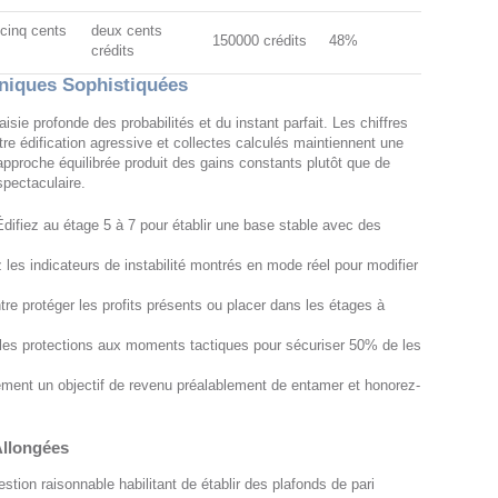
 cinq cents
deux cents
150000 crédits
48%
crédits
hniques Sophistiquées
sie profonde des probabilités et du instant parfait. Les chiffres
tre édification agressive et collectes calculés maintiennent une
approche équilibrée produit des gains constants plutôt que de
pectaculaire.
Édifiez au étage 5 à 7 pour établir une base stable avec des
 les indicateurs de instabilité montrés en mode réel pour modifier
re protéger les profits présents ou placer dans les étages à
 les protections aux moments tactiques pour sécuriser 50% de les
ment un objectif de revenu préalablement de entamer et honorez-
Allongées
ion raisonnable habilitant de établir des plafonds de pari