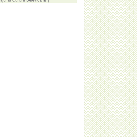
tājumu Guntim Belēvičam!"]