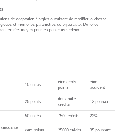
ts
ions de adaptation élargies autorisant de modifier la vitesse
tégiques et même les paramètres de enjeu auto. De telles
ement en réel moyen pour les penseurs sérieux.
cinq cents
cinq
10 unités
points
pourcent
deux mille
25 points
12 pourcent
crédits
50 unités
7500 crédits
22%
 cinquante
cent points
25000 crédits
35 pourcent