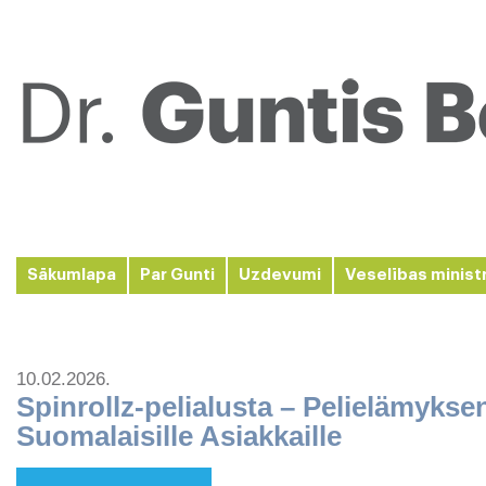
Sākumlapa
Par Gunti
Uzdevumi
Veselības minist
10.02.2026.
Spinrollz-pelialusta – Pelielämyks
Suomalaisille Asiakkaille