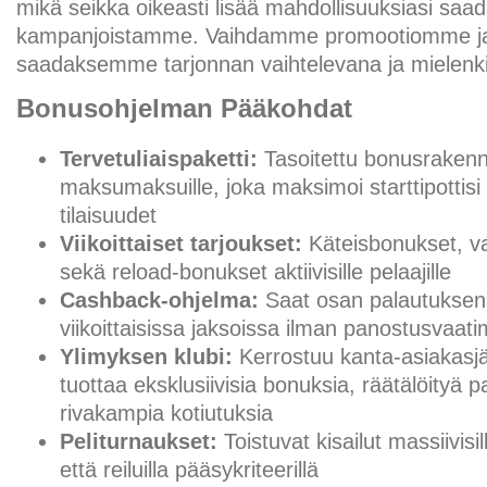
mikä seikka oikeasti lisää mahdollisuuksiasi saada
kampanjoistamme. Vaihdamme promootiomme ja
saadaksemme tarjonnan vaihtelevana ja mielenki
Bonusohjelman Pääkohdat
Tervetuliaispaketti:
Tasoitettu bonusrakenn
maksumaksuille, joka maksimoi starttipottis
tilaisuudet
Viikoittaiset tarjoukset:
Käteisbonukset, v
sekä reload-bonukset aktiivisille pelaajille
Cashback-ohjelma:
Saat osan palautuksena
viikoittaisissa jaksoissa ilman panostusvaat
Ylimyksen klubi:
Kerrostuu kanta-asiakasjä
tuottaa eksklusiivisia bonuksia, räätälöityä 
rivakampia kotiutuksia
Peliturnaukset:
Toistuvat kisailut massiivisi
että reiluilla pääsykriteerillä