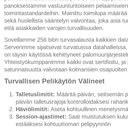
panoksestamme vastuuntuntoiseen pelaamiseen 
toimintastandardeihin. Mainittu toimilupa määrää 
sekä huolellista sääntelyn valvontaa, joka asia t
että asiakkaiden varojen turvallisuuden.
Sovellamme 256 bitin turvasalausta kaikkien dat
Serverimme sijaitsevat turvatuissa datahalleissa,
on täysin käytössä kehittyneet palomuurijärjeste
Yhteistyökumppanimme kaikki ovat sertifioitu, ja
satunnaisuutta valvotaan kolmansien osapuolten 
Turvallisen Pelikäytön Välineet
Talletuslimitit:
Määritä päivän, seitsemän p
päivän talletusrajoja kontrolloidaksesi rahan
Häviölimitit:
Aseta kohtuullinen menetysmää
Session-ajastimet:
Saat muistutuksen kulut
estääksesi kohtuuttoman pelipyynnön