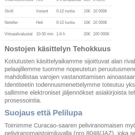
Skrill
Instant
0-12 tuntia
10€
10 000€
Neteller
Heti
0-12 tuntia
10€
10 000€
Virtuaalivaluutat
10-30 min
1-6 h
20€
100 000€
Nostojen käsittelyn Tehokkuus
Kotiutusten käsittelyaikamme sijoittuvat alan riv
pelaajillemme tuomme nopeutetun peruutusmenet
mahdollistaa varojen vastanottamisen ainoastaa
Identiteetin todennusmenettelymme toteutuu yksi
sallimme elektroniset jäljennökset asiakirjoista
prosessointia.
Suojaus että Pelilupa
Toimimme Curacao-saaren peliviranomaisen my
peliviranomaistoimiluvalla (nro 8048/JAZ), joka s