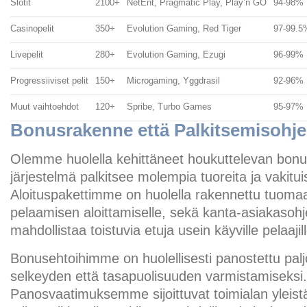
Slotit
2100+
NetEnt, Pragmatic Play, Play’n GO
94-98%
Casinopelit
350+
Evolution Gaming, Red Tiger
97-99.5
Livepelit
280+
Evolution Gaming, Ezugi
96-99%
Progressiiviset pelit
150+
Microgaming, Yggdrasil
92-96%
Muut vaihtoehdot
120+
Spribe, Turbo Games
95-97%
Bonusrakenne että Palkitsemisohj
Olemme huolella kehittäneet houkuttelevan bonu
järjestelmä palkitsee molempia tuoreita ja vakitu
Aloituspakettimme on huolella rakennettu tuoma
pelaamisen aloittamiselle, sekä kanta-asiakas
mahdollistaa toistuvia etuja usein käyville pelaajill
Bonusehtoihimme on huolellisesti panostettu pal
selkeyden että tasapuolisuuden varmistamiseksi.
Panosvaatimuksemme sijoittuvat toimialan yleis