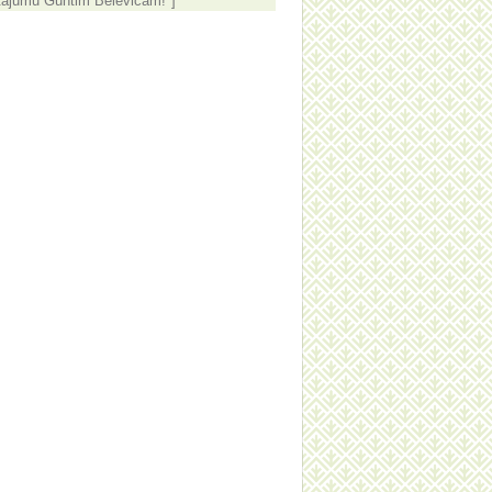
tājumu Guntim Belēvičam!"]