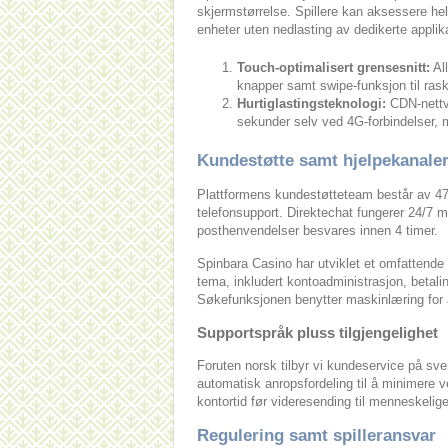
skjermstørrelse. Spillere kan aksessere hel
enheter uten nedlasting av dedikerte applik
Touch-optimalisert grensesnitt:
All
knapper samt swipe-funksjon til rask 
Hurtiglastingsteknologi:
CDN-nettve
sekunder selv ved 4G-forbindelser, m
Kundestøtte samt hjelpekanale
Plattformens kundestøtteteam består av 47 
telefonsupport. Direktechat fungerer 24/7 
posthenvendelser besvares innen 4 timer.
Spinbara Casino har utviklet et omfattende
tema, inkludert kontoadministrasjon, betali
Søkefunksjonen benytter maskinlæring for å 
Supportspråk pluss tilgjengelighet
Foruten norsk tilbyr vi kundeservice på sve
automatisk anropsfordeling til å minimere v
kontortid før videresending til menneskelige
Regulering samt spilleransvar