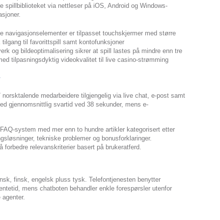
e spillbiblioteket via nettleser på iOS, Android og Windows-
asjoner.
e navigasjonselementer er tilpasset touchskjermer med større
tilgang til favorittspill samt kontofunksjoner
rk og bildeoptimalisering sikrer at spill lastes på mindre enn tre
ed tilpasningsdyktig videokvalitet til live casino-strømming
r
norsktalende medarbeidere tilgjengelig via live chat, e-post samt
med gjennomsnittlig svartid ved 38 sekunder, mens e-
 FAQ-system med mer enn to hundre artikler kategorisert etter
ngsløsninger, tekniske problemer og bonusforklaringer.
forbedre relevanskriterier basert på brukeratferd.
nsk, finsk, engelsk pluss tysk. Telefontjenesten benytter
entetid, mens chatboten behandler enkle forespørsler utenfor
 agenter.