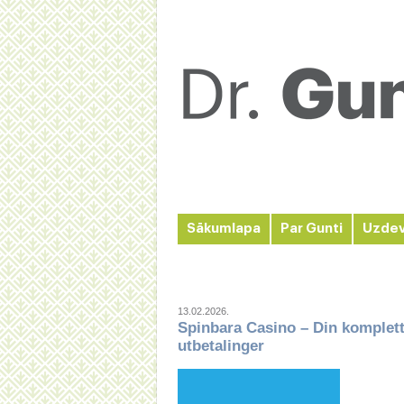
Sākumlapa
Par Gunti
Uzde
13.02.2026.
Spinbara Casino – Din komplet
utbetalinger