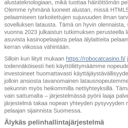
alustateknologiaan, mikä tuottaa häiriöttömän pelin
Olemme ryhmänä luoneet alustan, missä HTML5-
pelaamiseen tarkoitettujen sujuvuuden ilman tarvet
sovelluksen latausta. Tämä on hyvin olennaista, 
vuonna 2023 julkaistun tutkimuksen perusteell
asuvista kasinopelaajista pelaa älylaitteita pela
kerran viikossa vähintään.
Silloin kun liityit mukaan
https://robocatcasino.fi/
todennäköisesti heti käyttöliittymäämme nopeu
investoineet huomattavasti käyttäjäystävällisyy
jolloin ansiosta tavanomainen latausnopeutemme 
sekunnin myös heikommilla nettiyhteyksillä. Tämä
vain sattumalta – järjestelmässä pyörii laaja palve
järjestelmä takaa nopean yhteyden pysyvyyden r
pelaajan sijainnista Suomessa.
Älykäs pelinhallintajärjestelmä