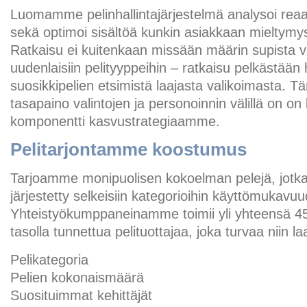
Luomamme pelinhallintajärjestelmä analysoi reaal
sekä optimoi sisältöä kunkin asiakkaan mieltymys
Ratkaisu ei kuitenkaan missään määrin supista 
uudenlaisiin pelityyppeihin – ratkaisu pelkästään
suosikkipelien etsimistä laajasta valikoimasta. 
tasapaino valintojen ja personoinnin välillä on o
komponentti kasvustrategiaamme.
Pelitarjontamme koostumus
Tarjoamme monipuolisen kokoelman pelejä, jotka 
järjestetty selkeisiin kategorioihin käyttömukavu
Yhteistyökumppaneinamme toimii yli yhteensä 45 
tasolla tunnettua pelituottajaa, joka turvaa niin l
Pelikategoria
Pelien kokonaismäärä
Suosituimmat kehittäjät