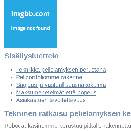
Sisällysluettelo
Tekniikka pelielämyksen perustana
Peliportfoliomme rakenne
Suojaus ja vastuullisuusnäkökulma
Maksumenetelmät että nopeus
Asiakastuen tavoitettavuus
Tekninen ratkaisu pelielämyksen k
Robocat kasinomme perustuu pitkälle rakennett