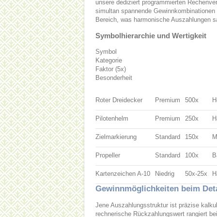
unsere dediziert programmierten Rechenver
simultan spannende Gewinnkombinationen ges
Bereich, was harmonische Auszahlungen s
Symbolhierarchie und Wertigkeit
Symbol
Kategorie
Faktor (5x)
Besonderheit
Roter Dreidecker
Premium
500x
H
Pilotenhelm
Premium
250x
H
Zielmarkierung
Standard
150x
M
Propeller
Standard
100x
B
Kartenzeichen A-10
Niedrig
50x-25x
H
Gewinnmöglichkeiten beim Deta
Jene Auszahlungsstruktur ist präzise kalkul
rechnerische Rückzahlungswert rangiert bei