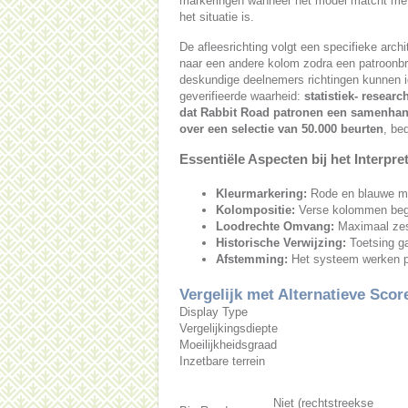
markeringen wanneer het model matcht met
het situatie is.
De afleesrichting volgt een specifieke archi
naar een andere kolom zodra een patroonbr
deskundige deelnemers richtingen kunnen ide
geverifieerde waarheid:
statistiek- resear
dat Rabbit Road patronen een samenhang 
over een selectie van 50.000 beurten
, be
Essentiële Aspecten bij het Interpr
Kleurmarkering:
Rode en blauwe ma
Kolompositie:
Verse kolommen begin
Loodrechte Omvang:
Maximaal zesma
Historische Verwijzing:
Toetsing ga
Afstemming:
Het systeem werken par
Vergelijk met Alternatieve Sco
Display Type
Vergelijkingsdiepte
Moeilijkheidsgraad
Inzetbare terrein
Niet (rechtstreekse