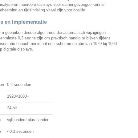
analyseren meerdere displays voor samengevoegde kennis
heersing en tijdsindeling vitaal zijn voor positie
es en Implementatie
orm gebruiken directe algoritmes die automatisch wijzigingen
enminste 0,3 sec te zijn om praktisch handig te blijven tijdens
esentatie behoeft minimaal een schermresolutie van 1920 bij 1080
 digitale displays.
en
0.2 seconden
1920×1080+
24-bit
n
vijfhonderd-plus handen
e
<0.3 seconden