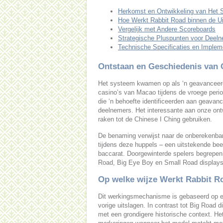
Herkomst en Ontwikkeling van Het
Hoe Werkt Rabbit Road binnen de Ui
Vergelijk met Andere Scoreboards
Strategische Pluspunten voor Deel
Technische Specificaties en Implem
Ontstaan en Geschiedenis van
Het systeem kwamen op als ‘n geavanceerde
casino’s van Macao tijdens de vroege peri
die ‘n behoefte identificeerden aan geavan
deelnemers. Het interessante aan onze ontw
raken tot de Chinese I Ching gebruiken.
De benaming verwijst naar de onberekenbar
tijdens deze huppels – een uitstekende beel
baccarat. Doorgewinterde spelers begrepen
Road, Big Eye Boy en Small Road displays
Op welke wijze Werkt Rabbit Ro
Dit werkingsmechanisme is gebaseerd op ee
vorige uitslagen. In contrast tot Big Road d
met een grondigere historische context. He