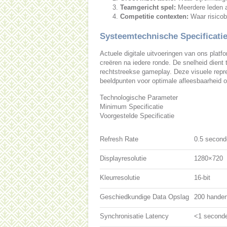
Teamgericht spel:
Meerdere leden 
Competitie contexten:
Waar risicobe
Systeemtechnische Specificati
Actuele digitale uitvoeringen van ons platf
creëren na iedere ronde. De snelheid dient t
rechtstreekse gameplay. Deze visuele repr
beeldpunten voor optimale afleesbaarheid op
Technologische Parameter
Minimum Specificatie
Voorgestelde Specificatie
Refresh Rate
0.5 second
Displayresolutie
1280×720
Kleurresolutie
16-bit
Geschiedkundige Data Opslag
200 hande
Synchronisatie Latency
<1 second