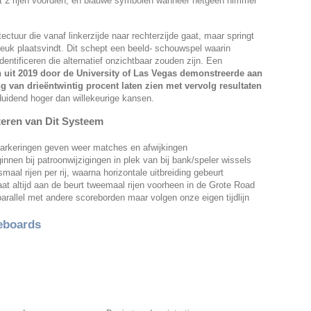
 2 rijen voordien, en blauwe symbolen wanneer hetgeen nimmer
tectuur die vanaf linkerzijde naar rechterzijde gaat, maar springt
euk plaatsvindt. Dit schept een beeld- schouwspel waarin
ntificeren die alternatief onzichtbaar zouden zijn. Een
ch uit 2019 door de University of Las Vegas demonstreerde aan
van drieëntwintig procent laten zien met vervolg resultaten
duidend hoger dan willekeurige kansen.
eteren van Dit Systeem
rkeringen geven weer matches en afwijkingen
nen bij patroonwijzigingen in plek van bij bank/speler wissels
al rijen per rij, waarna horizontale uitbreiding gebeurt
at altijd aan de beurt tweemaal rijen voorheen in de Grote Road
allel met andere scoreborden maar volgen onze eigen tijdlijn
reboards