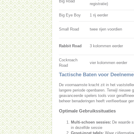
Big Road
registratie)
Big Eye Boy
1 rij eerder
Small Road
twee rijen voordien
Rabbit Road
3 kolommen eerder
Cockroach
vier kolommen eerder
Road
Tactische Baten voor Deelneme
De voornaamste kracht zit in het vaststell
langere periode openbaren. Terwijl nieuwe g
geavanceerde spelers tools voor geraffinee
beheer benaderingen heeft verifieerbaar gere
Optimale Gebruikssituaties
Multi-schoen sessies:
De waarde sti
in dezelfde sessie
Groot-inzet tafels:
Waar cijfermatige