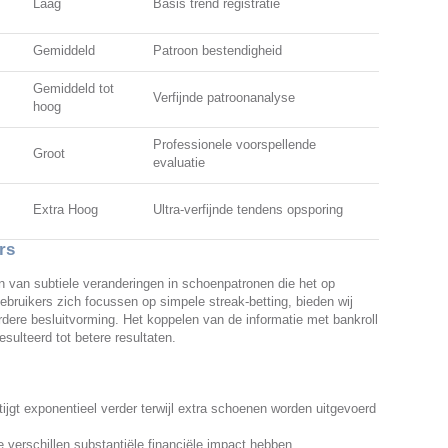
Laag
Basis trend registratie
Gemiddeld
Patroon bestendigheid
Gemiddeld tot
Verfijnde patroonanalyse
hoog
Professionele voorspellende
Groot
evaluatie
Extra Hoog
Ultra-verfijnde tendens opsporing
rs
en van subtiele veranderingen in schoenpatronen die het op
ebruikers zich focussen op simpele streak-betting, bieden wij
rdere besluitvorming. Het koppelen van de informatie met bankroll
sulteerd tot betere resultaten.
jgt exponentieel verder terwijl extra schoenen worden uitgevoerd
 verschillen substantiële financiële impact hebben