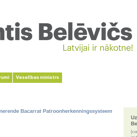
vumi
Veselības ministrs
inerende Bacarrat Patroonherkenningssysteem
Uz
Be
[co