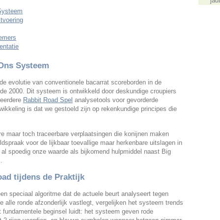
jau
 Systeem
tvoering
nemers
entatie
 Ons Systeem
 evolutie van conventionele bacarrat scoreborden in de
ode 2000. Dit systeem is ontwikkeld door deskundige croupiers
ceerdere
Rabbit Road Spel
analysetools voor gevorderde
ikkeling is dat we gestoeld zijn op rekenkundige principes die
e maar toch traceerbare verplaatsingen die konijnen maken
dspraak voor de lijkbaar toevallige maar herkenbare uitslagen in
 al spoedig onze waarde als bijkomend hulpmiddel naast Big
.
ad tijdens de Praktijk
n speciaal algoritme dat de actuele beurt analyseert tegen
ie alle ronde afzonderlijk vastlegt, vergelijken het systeem trends
t fundamentele beginsel luidt: het systeem geven rode