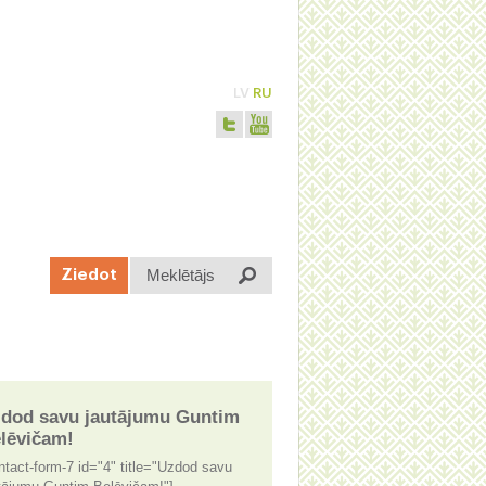
LV
RU
Meklētājs
Ziedot
dod savu jautājumu Guntim
lēvičam!
ntact-form-7 id="4" title="Uzdod savu