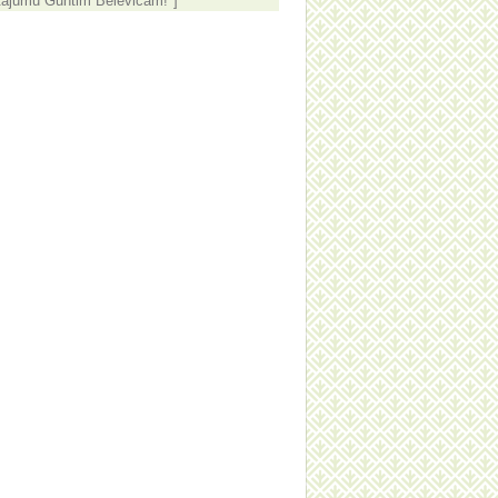
tājumu Guntim Belēvičam!"]