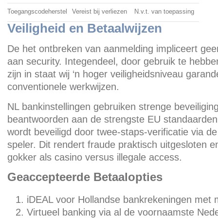
Toegangscodeherstel
Vereist bij verliezen
N.v.t. van toepassing
Veiligheid en Betaalwijzen
De het ontbreken van aanmelding impliceert gee
aan security. Integendeel, door gebruik te hebbe
zijn in staat wij ‘n hoger veiligheidsniveau garand
conventionele werkwijzen.
NL bankinstellingen gebruiken strenge beveiliging
beantwoorden aan de strengste EU standaarden.
wordt beveiligd door twee-staps-verificatie via 
speler. Dit rendert fraude praktisch uitgesloten 
gokker als casino versus illegale access.
Geaccepteerde Betaalopties
iDEAL voor Hollandse bankrekeningen met me
Virtueel banking via al de voornaamste Ned