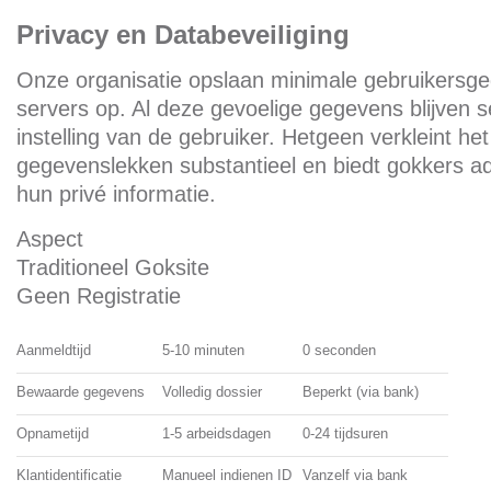
Privacy en Databeveiliging
Onze organisatie opslaan minimale gebruikersg
servers op. Al deze gevoelige gegevens blijven se
instelling van de gebruiker. Hetgeen verkleint het 
gegevenslekken substantieel en biedt gokkers add
hun privé informatie.
Aspect
Traditioneel Goksite
Geen Registratie
Aanmeldtijd
5-10 minuten
0 seconden
Bewaarde gegevens
Volledig dossier
Beperkt (via bank)
Opnametijd
1-5 arbeidsdagen
0-24 tijdsuren
Klantidentificatie
Manueel indienen ID
Vanzelf via bank