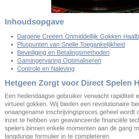
Inhoudsopgave
Datgene Creëert Onmiddellijk Gokken Haal
Pluspunten van Snelle Toegankelijkheid
Beveiliging en Betalingsmethoden
Gamingervaring Optimaliseren
Controle en Naleving
Hetgeen Zorgt voor Direct Spelen 
Een hedendaagse gebruiker verwacht rapiditeit e
virtueel gokken. Wij bieden een revolutionaire b
onaangename inschrijvingsproces geheel wordt 
inzet te hebben van geavanceerde financiële techn
spelers binnen enkele momenten aan de gang met
langdurige formulier in te completeren.