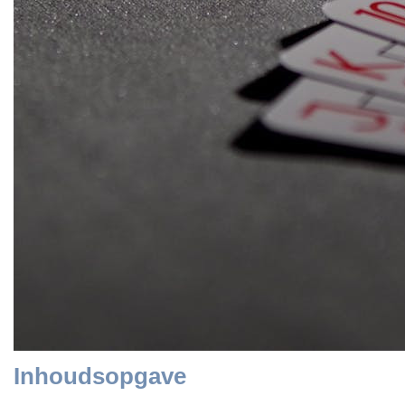
Inhoudsopgave