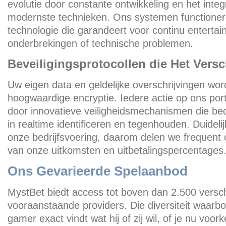
evolutie door constante ontwikkeling en het inte
modernste technieken. Ons systemen functione
technologie die garandeert voor continu enterta
onderbrekingen of technische problemen.
Beveiligingsprotocollen die Het Versc
Uw eigen data en geldelijke overschrijvingen w
hoogwaardige encryptie. Iedere actie op ons por
door innovatieve veiligheidsmechanismen die bed
in realtime identificeren en tegenhouden. Duideli
onze bedrijfsvoering, daarom delen we frequent 
van onze uitkomsten en uitbetalingspercentages
Ons Gevarieerde Spelaanbod
MystBet biedt access tot boven dan 2.500 versc
vooraanstaande providers. Die diversiteit waarbo
gamer exact vindt wat hij of zij wil, of je nu voor