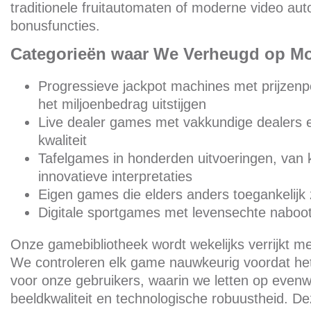
traditionele fruitautomaten of moderne video aut
bonusfuncties.
Categorieën waar We Verheugd op Mo
Progressieve jackpot machines met prijzenp
het miljoenbedrag uitstijgen
Live dealer games met vakkundige dealers
kwaliteit
Tafelgames in honderden uitvoeringen, van k
innovatieve interpretaties
Eigen games die elders anders toegankelijk 
Digitale sportgames met levensechte naboo
Onze gamebibliotheek wordt wekelijks verrijkt m
We controleren elk game nauwkeurig voordat het
voor onze gebruikers, waarin we letten op evenwi
beeldkwaliteit en technologische robuustheid. De