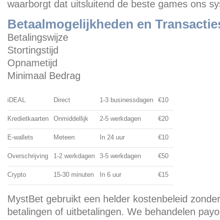
waarborgt dat uitsluitend de beste games ons s
Betaalmogelijkheden en Transacti
Betalingswijze
Stortingstijd
Opnametijd
Minimaal Bedrag
iDEAL
Direct
1-3 businessdagen
€10
Kredietkaarten
Onmiddellijk
2-5 werkdagen
€20
E-wallets
Meteen
In 24 uur
€10
Overschrijving
1-2 werkdagen
3-5 werkdagen
€50
Crypto
15-30 minuten
In 6 uur
€15
MystBet gebruikt een helder kostenbeleid zonder
betalingen of uitbetalingen. We behandelen pay