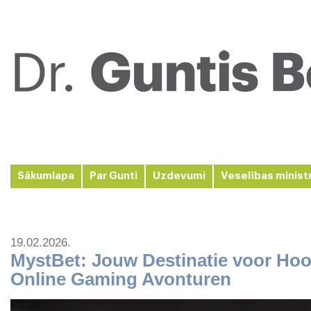
Sākumlapa
Par Gunti
Uzdevumi
Veselības minist
19.02.2026.
MystBet: Jouw Destinatie voor Ho
Online Gaming Avonturen