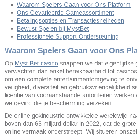
Waarom Spelers Gaan voor Ons Platform
Ons Gevarieerde Gameassortiment
Betalingsopties en Transactiesnelheden
Bewust Spelen bij MystBet
Professionele Support Ondersteuning
Waarom Spelers Gaan voor Ons Pl
Op
Myst Bet casino
snappen we dat eigentijdse 
verwachten dan enkel bereikbaarheid tot casinos
om een complete entertainmentomgeving te ont
veiligheid, diversiteit en gebruiksvriendelijkhei
licentie van vooraanstaande autoriteiten werken w
wetgeving die je bescherming verzekert.
De online gokindustrie ontwikkelde wereldwijd n
boven dan 66 miljard dollar in 2022, dat de grot
online vermaak onderstreept. Wij situeren onsze