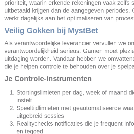
prioriteit, waarin erkende rekeningen vaak zelfs 
uitbetaald krijgen dan de aangegeven periodes. O
werkt dagelijks aan het optimaliseren van procest
Veilig Gokken bij MystBet
Als verantwoordelijke leverancier vervullen we 
verantwoordelijkheid serieus. Gamen moet plezier
uitdaging worden. Vandaar hebben we omvatten
die je helpen controle te behouden over je spelp
Je Controle-instrumenten
Stortingslimieten per dag, week of maand di
instelt
Speeltijdlimieten met geautomatiseerde waa
uitgebreid sessies
Realitychecks notificaties die je frequent inf
en tegoed