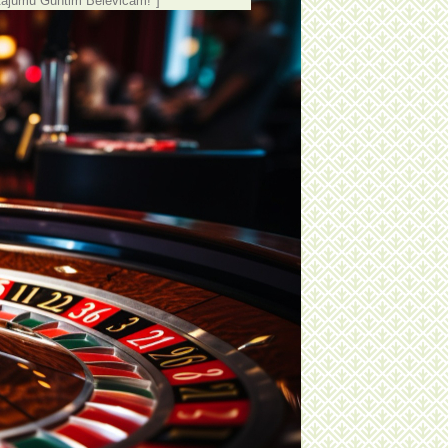
tājumu Guntim Belēvičam!"]