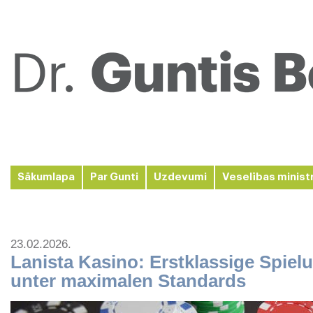
Sākumlapa
Par Gunti
Uzdevumi
Veselības minist
23.02.2026.
Lanista Kasino: Erstklassige Spiel
unter maximalen Standards