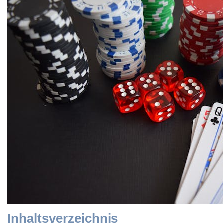
Inhaltsverzeichnis