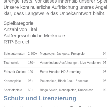
strenge Tests, vor dieses innerhalb unserer Spie
Unsere kontinuierliche Auffrischung unsres Ange
klar, dass Langeweile das Unbekanntwort bleibt.
Spielkategorie
Anzahl von Titel
Außergewöhnliche Merkmale
RTP-Bereich
Spielautomaten
2.800+
Megaways, Jackpots, Freispiele
94
Tischspiele
180+
Verschiedene Ausführungen, Live-Versionen
97
Echtzeit Casino
120+
Echte Händler, HD-Streaming
96
Kartenspiele
95+
Pokerspiele, Black Jack, Baccarat
98
Spezialspiele
50+
Bingo-Spiele, Kenospielen, Rubbellose
92
Schutz und Lizenzierung