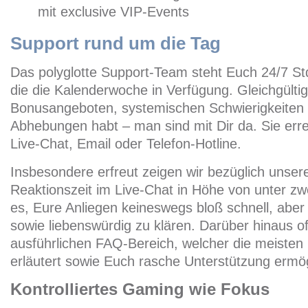
mit exclusive VIP-Events
Support rund um die Tag
Das polyglotte Support-Team steht Euch 24/7 Std
die die Kalenderwoche in Verfügung. Gleichgülti
Bonusangeboten, systemischen Schwierigkeiten
Abhebungen habt – man sind mit Dir da. Sie err
Live-Chat, Email oder Telefon-Hotline.
Insbesondere erfreut zeigen wir bezüglich unsere
Reaktionszeit im Live-Chat in Höhe von unter zwei
es, Eure Anliegen keineswegs bloß schnell, aber 
sowie liebenswürdig zu klären. Darüber hinaus of
ausführlichen FAQ-Bereich, welcher die meisten
erläutert sowie Euch rasche Unterstützung ermög
Kontrolliertes Gaming wie Fokus