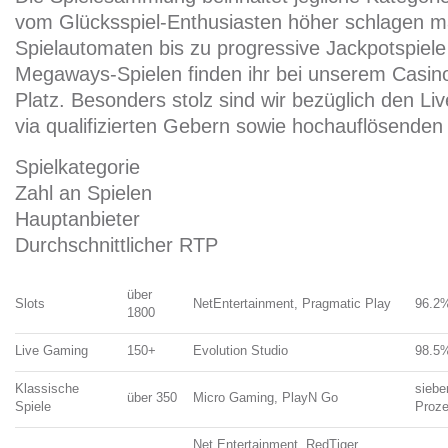
vom Glücksspiel-Enthusiasten höher schlagen m
Spielautomaten bis zu progressive Jackpotspiele
Megaways-Spielen finden ihr bei unserem Casino
Platz. Besonders stolz sind wir bezüglich den Li
via qualifizierten Gebern sowie hochauflösenden
Spielkategorie
Zahl an Spielen
Hauptanbieter
Durchschnittlicher RTP
über
Slots
NetEntertainment, Pragmatic Play
96.2
1800
Live Gaming
150+
Evolution Studio
98.5
Klassische
sieb
über 350
Micro Gaming, PlayN Go
Spiele
Proze
Net Entertainment, RedTiger