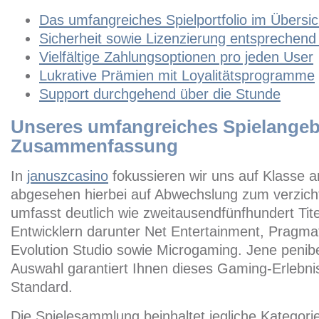
Das umfangreiches Spielportfolio im Übersic
Sicherheit sowie Lizenzierung entsprechen
Vielfältige Zahlungsoptionen pro jeden User
Lukrative Prämien mit Loyalitätsprogramme
Support durchgehend über die Stunde
Unseres umfangreiches Spielangeb
Zusammenfassung
In
januszcasino
fokussieren wir uns auf Klasse a
abgesehen hierbei auf Abwechslung zum verzich
umfasst deutlich wie zweitausendfünfhundert Tit
Entwicklern darunter Net Entertainment, Pragmat
Evolution Studio sowie Microgaming. Jene penib
Auswahl garantiert Ihnen dieses Gaming-Erlebni
Standard.
Die Spielesammlung beinhaltet jegliche Kategorie