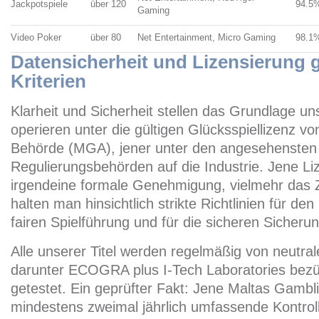
Jackpotspiele
über 120
94.5
Gaming
Video Poker
über 80
Net Entertainment, Micro Gaming
98.1
Datensicherheit und Lizensierung
Kriterien
Klarheit und Sicherheit stellen das Grundlage u
operieren unter die gültigen Glücksspiellizenz 
Behörde (MGA), jener unter den angesehensten
Regulierungsbehörden auf die Industrie. Jene Lizen
irgendeine formale Genehmigung, vielmehr das 
halten man hinsichtlich strikte Richtlinien für den
fairen Spielführung und für die sicheren Sicheru
Alle unserer Titel werden regelmäßig von neutrale
darunter ECOGRA plus I-Tech Laboratories bezüg
getestet. Ein geprüfter Fakt: Jene Maltas Gambl
mindestens zweimal jährlich umfassende Kontrol