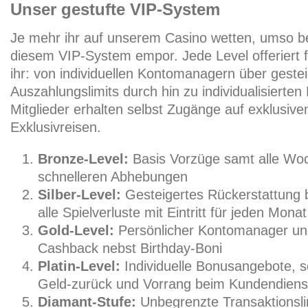
Unser gestufte VIP-System
Je mehr ihr auf unserem Casino wetten, umso bes
diesem VIP-System empor. Jede Level offeriert f
ihr: von individuellen Kontomanagern über gestei
Auszahlungslimits durch hin zu individualisierten 
Mitglieder erhalten selbst Zugänge auf exklusiv
Exklusivreisen.
Bronze-Level:
Basis Vorzüge samt alle Wo
schnelleren Abhebungen
Silber-Level:
Gesteigertes Rückerstattung 
alle Spielverluste mit Eintritt für jeden Mona
Gold-Level:
Persönlicher Kontomanager un
Cashback nebst Birthday-Boni
Platin-Level:
Individuelle Bonusangebote, s
Geld-zurück und Vorrang beim Kundendiens
Diamant-Stufe:
Unbegrenzte Transaktionsli