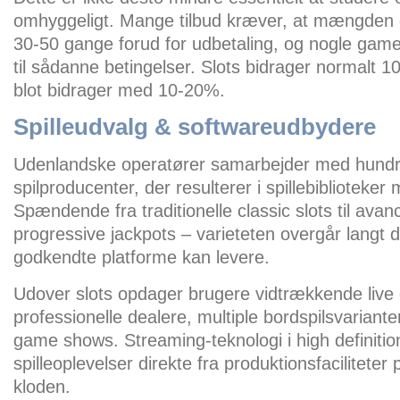
omhyggeligt. Mange tilbud kræver, at mængden
30-50 gange forud for udbetaling, og nogle games
til sådanne betingelser. Slots bidrager normalt 1
blot bidrager med 10-20%.
Spilleudvalg & softwareudbydere
Udenlandske operatører samarbejder med hundr
spilproducenter, der resulterer i spillebiblioteker
Spændende fra traditionelle classic slots til av
progressive jackpots – varieteten overgår langt d
godkendte platforme kan levere.
Udover slots opdager brugere vidtrækkende liv
professionelle dealere, multiple bordspilsvarian
game shows. Streaming-teknologi i high definitio
spilleoplevelser direkte fra produktionsfaciliteter
kloden.