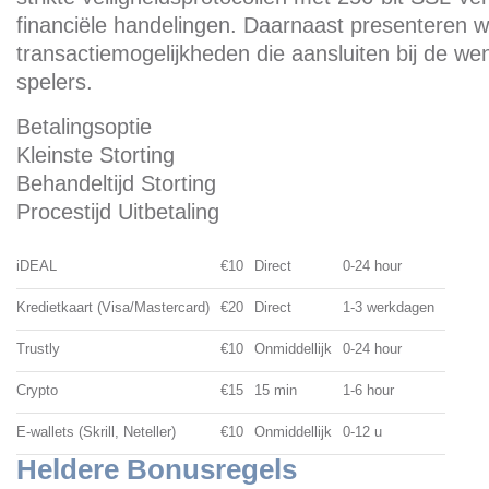
financiële handelingen. Daarnaast presenteren 
transactiemogelijkheden die aansluiten bij de w
spelers.
Betalingsoptie
Kleinste Storting
Behandeltijd Storting
Procestijd Uitbetaling
iDEAL
€10
Direct
0-24 hour
Kredietkaart (Visa/Mastercard)
€20
Direct
1-3 werkdagen
Trustly
€10
Onmiddellijk
0-24 hour
Crypto
€15
15 min
1-6 hour
E-wallets (Skrill, Neteller)
€10
Onmiddellijk
0-12 u
Heldere Bonusregels