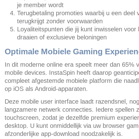
je member wordt
Terugbetaling promoties waarbij u een deel v
terugkrijgt zonder voorwaarden
Loyaliteitspunten die jij kunt inwisselen voor
draaien of exclusieve beloningen
Optimale Mobiele Gaming Experien
In dit moderne online era speelt meer dan 65% v
mobile devices. InstaSpin heeft daarop geantici
compleet afgestemde mobiele platform die naadl
op iOS als Android-apparaten.
Deze mobile user interface laadt razendsnel, nog
langzamere netwerk connecties. Iedere spellen z
touchscreen, zodat je dezelfde premium experienc
desktop. U kunt onmiddellijk via uw browser ga
afzonderlijke app-download noodzakelijk is.