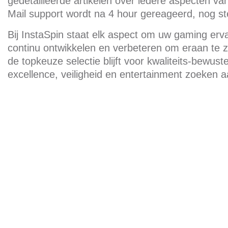
gedetailleerde artikelen over iedere aspecten va
Mail support wordt na 4 hour gereageerd, nog s
Bij InstaSpin staat elk aspect om uw gaming erva
continu ontwikkelen en verbeteren om eraan te 
de topkeuze selectie blijft voor kwaliteits-bewust
excellence, veiligheid en entertainment zoeken a