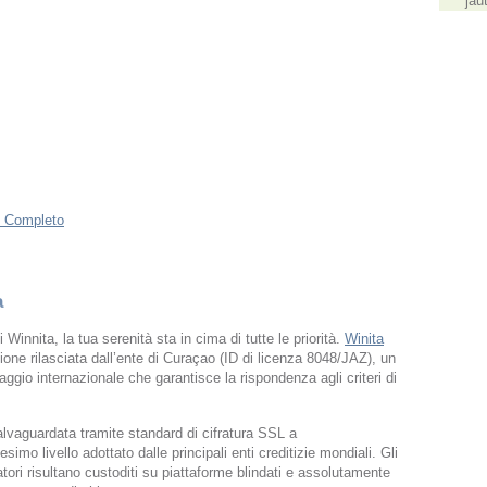
jau
t Completo
a
Winnita, la tua serenità sta in cima di tutte le priorità.
Winita
one rilasciata dall’ente di Curaçao (ID di licenza 8048/JAZ), un
aggio internazionale che garantisce la rispondenza agli criteri di
.
alvaguardata tramite standard di cifratura SSL a
mo livello adottato dalle principali enti creditizie mondiali. Gli
atori risultano custoditi su piattaforme blindati e assolutamente