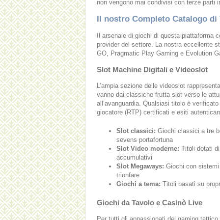
non vengono mai condivisi con terze parti 
Il nostro Completo Catalogo di
Il arsenale di giochi di questa piattaforma
provider del settore. La nostra eccellente s
GO, Pragmatic Play Gaming e Evolution Gam
Slot Machine Digitali e Videoslot
L’ampia sezione delle videoslot rappresenta 
vanno dai classiche frutta slot verso le at
all’avanguardia. Qualsiasi titolo è verificato 
giocatore (RTP) certificati e esiti autentica
Slot classici:
Giochi classici a tre b
sevens portafortuna
Slot Video moderne:
Titoli dotati 
accumulativi
Slot Megaways:
Giochi con sistemi
trionfare
Giochi a tema:
Titoli basati su prop
Giochi da Tavolo e Casinò Live
Per tutti gli appassionati del gaming tattic