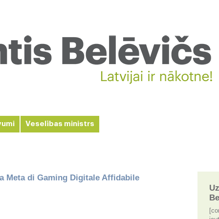
vumi
Veselības ministrs
a Meta di Gaming Digitale Affidabile
Uz
Be
[co