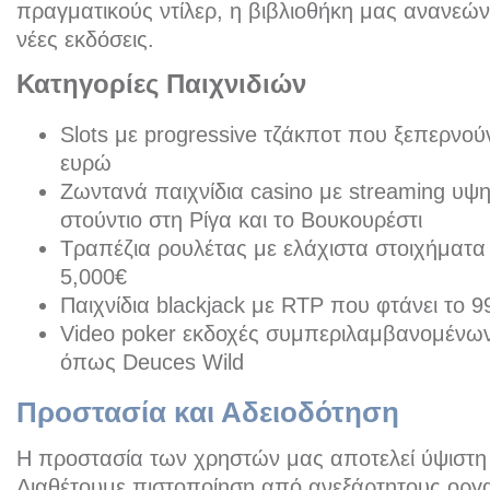
πραγματικούς ντίλερ, η βιβλιοθήκη μας ανανεών
νέες εκδόσεις.
Κατηγορίες Παιχνιδιών
Slots με progressive τζάκποτ που ξεπερνού
ευρώ
Ζωντανά παιχνίδια casino με streaming υψη
στούντιο στη Ρίγα και το Βουκουρέστι
Τραπέζια ρουλέτας με ελάχιστα στοιχήματα
5,000€
Παιχνίδια blackjack με RTP που φτάνει το 
Video poker εκδοχές συμπεριλαμβανομένω
όπως Deuces Wild
Προστασία και Αδειοδότηση
Η προστασία των χρηστών μας αποτελεί ύψιστη
Διαθέτουμε πιστοποίηση από ανεξάρτητους οργ