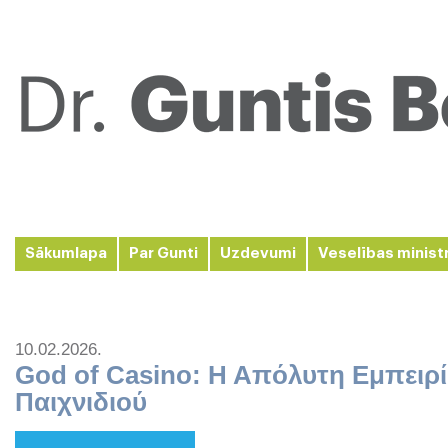
Sākumlapa
Par Gunti
Uzdevumi
Veselības minist
10.02.2026.
God of Casino: Η Απόλυτη Εμπειρί
Παιχνιδιού