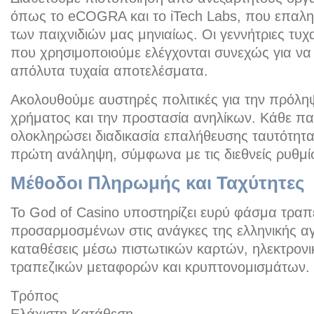
όπως το eCOGRA και το iTech Labs, που επαλη
των παιχνιδιών μας μηνιαίως. Οι γεννήτριες τυ
που χρησιμοποιούμε ελέγχονται συνεχώς για να
απόλυτα τυχαία αποτελέσματα.
Ακολουθούμε αυστηρές πολιτικές για την πρόλη
χρήματος και την προστασία ανηλίκων. Κάθε πα
ολοκληρώσει διαδικασία επαλήθευσης ταυτότητα
πρώτη ανάληψη, σύμφωνα με τις διεθνείς ρυθμί
Μέθοδοι Πληρωμής και Ταχύτητες
Το God of Casino υποστηρίζει ευρύ φάσμα τραπ
προσαρμοσμένων στις ανάγκες της ελληνικής α
καταθέσεις μέσω πιστωτικών καρτών, ηλεκτρον
τραπεζικών μεταφορών και κρυπτονομισμάτων.
Τρόπος