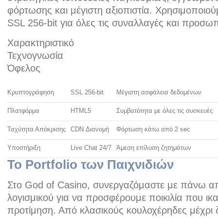
φόρτωσης και μέγιστη αξιοπιστία. Χρησιμοποι
SSL 256-bit για όλες τις συναλλαγές και προσω
Χαρακτηριστικό
Τεχνογνωσία
Όφελος
Κρυπτογράφηση
SSL 256-bit
Μέγιστη ασφάλεια δεδομένων
Πλατφόρμα
HTML5
Συμβατότητα με όλες τις συσκευές
Ταχύτητα Απόκρισης
CDN Διανομή
Φόρτωση κάτω από 2 sec
Υποστήριξη
Live Chat 24/7
Άμεση επίλυση ζητημάτων
Το Portfolio των Παιχνιδιών
Στο God of Casino, συνεργαζόμαστε με πάνω α
λογισμικού για να προσφέρουμε ποικιλία που ικα
προτίμηση. Από κλασικούς κουλοχέρηδες μέχρι 