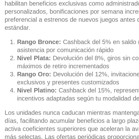
habilitan beneficios exclusivas como administrad
personalizados, bonificaciones por semana incr
preferencial a estrenos de nuevos juegos antes q
estándar.
Rango Bronce:
Cashback del 5% en saldo 
asistencia por comunicación rápido
Nivel Plata:
Devolución del 8%, giros sin c
máximos de retiro incrementados
Rango Oro:
Devolución del 12%, invitacion
exclusivos y presentes customizados
Nivel Platino:
Cashback del 15%, represent
incentivos adaptadas según tu modalidad de
Los unidades nunca caducan mientras mantenga
días, facilitando acumular beneficios a largo pla
activa coeficientes superiores que aceleran la a
más selectas. Las ofertas periódicas proporcio