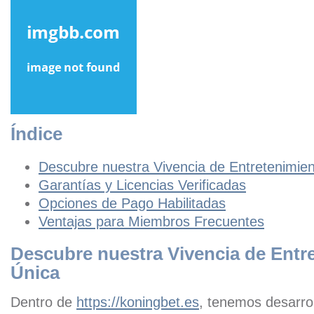
Índice
Descubre nuestra Vivencia de Entretenimie
Garantías y Licencias Verificadas
Opciones de Pago Habilitadas
Ventajas para Miembros Frecuentes
Descubre nuestra Vivencia de Entr
Única
Dentro de
https://koningbet.es
, tenemos desarro