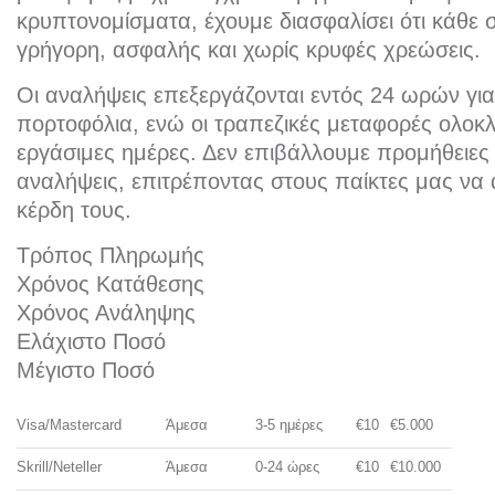
κρυπτονομίσματα, έχουμε διασφαλίσει ότι κάθε 
γρήγορη, ασφαλής και χωρίς κρυφές χρεώσεις.
Οι αναλήψεις επεξεργάζονται εντός 24 ωρών γι
πορτοφόλια, ενώ οι τραπεζικές μεταφορές ολοκ
εργάσιμες ημέρες. Δεν επιβάλλουμε προμήθειες 
αναλήψεις, επιτρέποντας στους παίκτες μας να
κέρδη τους.
Τρόπος Πληρωμής
Χρόνος Κατάθεσης
Χρόνος Ανάληψης
Ελάχιστο Ποσό
Μέγιστο Ποσό
Visa/Mastercard
Άμεσα
3-5 ημέρες
€10
€5.000
Skrill/Neteller
Άμεσα
0-24 ώρες
€10
€10.000