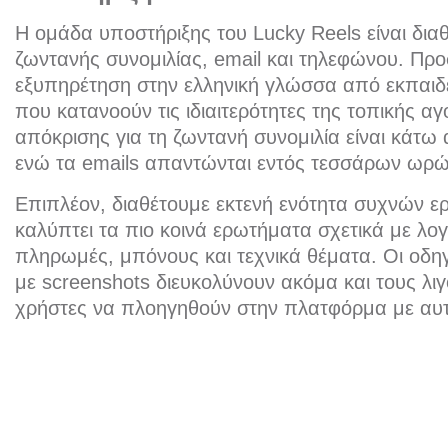
Η ομάδα υποστήριξης του Lucky Reels είναι δια
ζωντανής συνομιλίας, email και τηλεφώνου. Πρ
εξυπηρέτηση στην ελληνική γλώσσα από εκπαιδε
που κατανοούν τις ιδιαιτερότητες της τοπικής α
απόκρισης για τη ζωντανή συνομιλία είναι κάτω
ενώ τα emails απαντώνται εντός τεσσάρων ωρώ
Επιπλέον, διαθέτουμε εκτενή ενότητα συχνών 
καλύπτει τα πιο κοινά ερωτήματα σχετικά με λο
πληρωμές, μπόνους και τεχνικά θέματα. Οι οδη
με screenshots διευκολύνουν ακόμα και τους λι
χρήστες να πλοηγηθούν στην πλατφόρμα με αυ