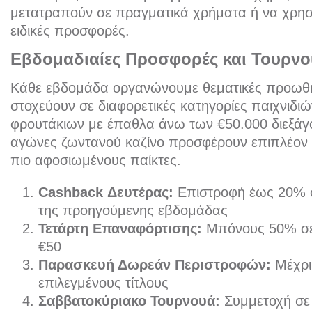
μετατραπούν σε πραγματικά χρήματα ή να χρησ
ειδικές προσφορές.
Εβδομαδιαίες Προσφορές και Τουρν
Κάθε εβδομάδα οργανώνουμε θεματικές προωθητ
στοχεύουν σε διαφορετικές κατηγορίες παιχνιδι
φρουτάκιων με έπαθλα άνω των €50.000 διεξάγον
αγώνες ζωντανού καζίνο προσφέρουν επιπλέον 
πιο αφοσιωμένους παίκτες.
Cashback Δευτέρας:
Επιστροφή έως 20% σ
της προηγούμενης εβδομάδας
Τετάρτη Επαναφόρτισης:
Μπόνους 50% σε
€50
Παρασκευή Δωρεάν Περιστροφών:
Μέχρι 
επιλεγμένους τίτλους
Σαββατοκύριακο Τουρνουά:
Συμμετοχή σε