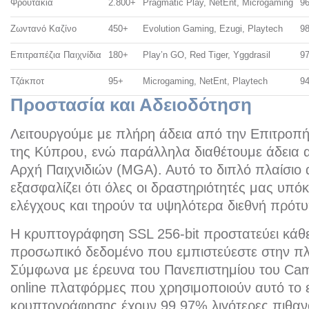
Φρουτάκια
2.800+
Pragmatic Play, NetEnt, Microgaming
9
Ζωντανό Καζίνο
450+
Evolution Gaming, Ezugi, Playtech
9
Επιτραπέζια Παιχνίδια
180+
Play’n GO, Red Tiger, Yggdrasil
9
Τζάκποτ
95+
Microgaming, NetEnt, Playtech
9
Προστασία και Αδειοδότηση
Λειτουργούμε με πλήρη άδεια από την Επιτροπ
της Κύπρου, ενώ παράλληλα διαθέτουμε άδεια 
Αρχή Παιχνιδιών (MGA). Αυτό το διπλό πλαίσιο
εξασφαλίζει ότι όλες οι δραστηριότητές μας υπό
ελέγχους και τηρούν τα υψηλότερα διεθνή πρότ
Η κρυπτογράφηση SSL 256-bit προστατεύει κάθ
προσωπικό δεδομένο που εμπιστεύεστε στην π
Σύμφωνα με έρευνα του Πανεπιστημίου του Camb
online πλατφόρμες που χρησιμοποιούν αυτό το 
κρυπτογράφησης έχουν 99.97% λιγότερες πιθαν