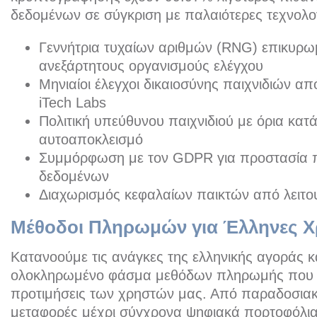
δεδομένων σε σύγκριση με παλαιότερες τεχνολο
Γεννήτρια τυχαίων αριθμών (RNG) επικυρ
ανεξάρτητους οργανισμούς ελέγχου
Μηνιαίοι έλεγχοι δικαιοσύνης παιχνιδιών α
iTech Labs
Πολιτική υπεύθυνου παιχνιδιού με όρια κατ
αυτοαποκλεισμό
Συμμόρφωση με τον GDPR για προστασία
δεδομένων
Διαχωρισμός κεφαλαίων παικτών από λειτο
Μέθοδοι Πληρωμών για Έλληνες Χ
Κατανοούμε τις ανάγκες της ελληνικής αγοράς 
ολοκληρωμένο φάσμα μεθόδων πληρωμής που τα
προτιμήσεις των χρηστών μας. Από παραδοσιακ
μεταφορές μέχρι σύγχρονα ψηφιακά πορτοφόλια