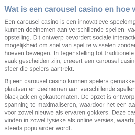
Wat is een carousel casino en hoe 
Een carousel casino is een innovatieve speelom
kunnen deelnemen aan verschillende spellen, vaa
opstelling. Dit ontwerp bevordert sociale interact
mogelijkheid om snel van spel te wisselen zonde
hoeven bewegen. In tegenstelling tot traditionele
vaak gescheiden zijn, creëert een carousel cas
sfeer die spelers aantrekt.
Bij een carousel casino kunnen spelers gemakkel
plaatsen en deelnemen aan verschillende spellen 
blackjack en gokautomaten. De opzet is ontworp
spanning te maximaliseren, waardoor het een aant
voor zowel nieuwe als ervaren gokkers. Deze casi
vinden in zowel fysieke als online versies, waarbi
steeds populairder wordt.