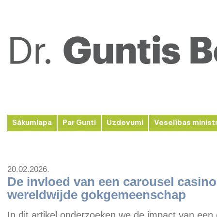
Sākumlapa
Par Gunti
Uzdevumi
Veselības minist
20.02.2026.
De invloed van een carousel casino
wereldwijde gokgemeenschap
In dit artikel onderzoeken we de impact van een