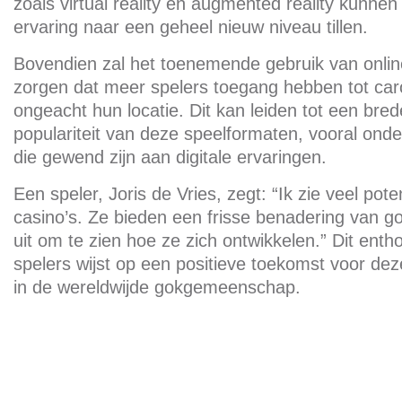
zoals virtual reality en augmented reality kunnen
ervaring naar een geheel nieuw niveau tillen.
Bovendien zal het toenemende gebruik van onlin
zorgen dat meer spelers toegang hebben tot caro
ongeacht hun locatie. Dit kan leiden tot een bre
populariteit van deze speelformaten, vooral onde
die gewend zijn aan digitale ervaringen.
Een speler, Joris de Vries, zegt: “Ik zie veel pote
casino’s. Ze bieden een frisse benadering van go
uit om te zien hoe ze zich ontwikkelen.” Dit ent
spelers wijst op een positieve toekomst voor dez
in de wereldwijde gokgemeenschap.