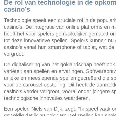
De rol van technologie in de opkom
casino’s
Technologie speelt een cruciale rol in de populari
casino’s. De integratie van online platforms en m
heeft het voor spelers gemakkelijker gemaakt om
tot deze innovatieve spellen. Spelers kunnen nu
casino’s vanaf hun smartphone of tablet, wat de 
vergroot.
De digitalisering van het goklandschap heeft ook 
variëteit aan spellen en ervaringen. Softwareon
unieke en meeslepende spellen gecreëerd die spe
voor de carousel opstelling. Dit heeft de aantre
casino’s verder vergroot, vooral onder jongere sp
technologische innovaties waarderen.
Een speler, Niels van Dijk, zegt: “Ik speel vaak on
geweldig dat ik nu ook carousel spellen kan spel