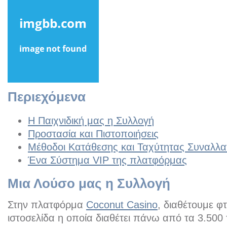
Περιεχόμενα
Η Παιχνιδική μας η Συλλογή
Προστασία και Πιστοποιήσεις
Μέθοδοι Κατάθεσης και Ταχύτητας Συναλλ
Ένα Σύστημα VIP της πλατφόρμας
Μια Λούσο μας η Συλλογή
Στην πλατφόρμα
Coconut Casino
, διαθέτουμε φτ
ιστοσελίδα η οποία διαθέτει πάνω από τα 3.500 