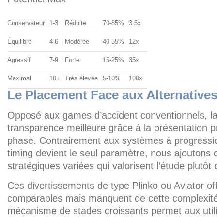
Conservateur
1-3
Réduite
70-85%
3.5x
Équilibré
4-6
Modérée
40-55%
12x
Agressif
7-9
Forte
15-25%
35x
Maximal
10+
Très élevée
5-10%
100x
Le Placement Face aux Alternative
Opposé aux games d’accident conventionnels, la
transparence meilleure grâce à la présentation 
phase. Contrairement aux systèmes à progressio
timing devient le seul paramètre, nous ajoutons 
stratégiques variées qui valorisent l’étude plutôt
Ces divertissements de type Plinko ou Aviator of
comparables mais manquent de cette complexité 
mécanisme de stades croissants permet aux utili