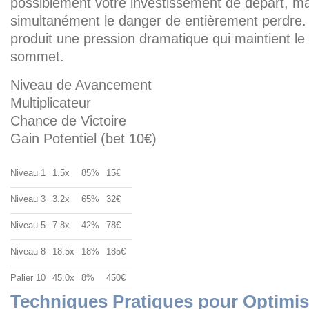
possiblement votre investissement de départ, 
simultanément le danger de entièrement perdre
produit une pression dramatique qui maintient le 
sommet.
Niveau de Avancement
Multiplicateur
Chance de Victoire
Gain Potentiel (bet 10€)
Niveau 1
1.5x
85%
15€
Niveau 3
3.2x
65%
32€
Niveau 5
7.8x
42%
78€
Niveau 8
18.5x
18%
185€
Palier 10
45.0x
8%
450€
Techniques Pratiques pour Optimise