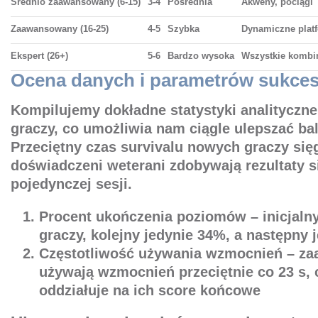
Średnio zaawansowany (6-15)
3-4
Pośrednia
Akweny, pociągi
Zaawansowany (16-25)
4-5
Szybka
Dynamiczne plat
Ekspert (26+)
5-6
Bardzo wysoka
Wszystkie kombi
Ocena danych i parametrów sukce
Kompilujemy dokładne statystyki analityczne
graczy, co umożliwia nam ciągle ulepszać ba
Przeciętny czas survivalu nowych graczy się
doświadczeni weterani zdobywają rezultaty s
pojedynczej sesji.
Procent ukończenia poziomów
– inicjaln
graczy, kolejny jedynie 34%, a następny 
Częstotliwość używania wzmocnień – za
używają wzmocnień przeciętnie co 23 s, 
oddziałuje na ich score końcowe