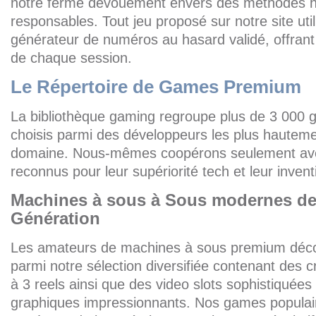
notre ferme dévouement envers des méthodes h
responsables. Tout jeu proposé sur notre site ut
générateur de numéros au hasard validé, offrant u
de chaque session.
Le Répertoire de Games Premium
La bibliothèque gaming regroupe plus de 3 000
choisis parmi des développeurs les plus haute
domaine. Nous-mêmes coopérons seulement av
reconnus pour leur supériorité tech et leur invent
Machines à sous à Sous modernes de 
Génération
Les amateurs de machines à sous premium décou
parmi notre sélection diversifiée contenant des cr
à 3 reels ainsi que des video slots sophistiquée
graphiques impressionnants. Nos games populair