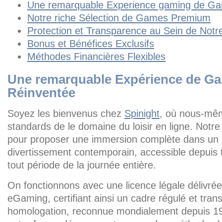
Une remarquable Experience gaming de Ga
Notre riche Sélection de Games Premium
Protection et Transparence au Sein de Notr
Bonus et Bénéfices Exclusifs
Méthodes Financières Flexibles
Une remarquable Expérience de G
Réinventée
Soyez les bienvenus chez
Spinight
, où nous-mê
standards de le domaine du loisir en ligne. Notre 
pour proposer une immersion complète dans un
divertissement contemporain, accessible depuis t
tout période de la journée entière.
On fonctionnons avec une licence légale délivré
eGaming, certifiant ainsi un cadre régulé et tran
homologation, reconnue mondialement depuis 19