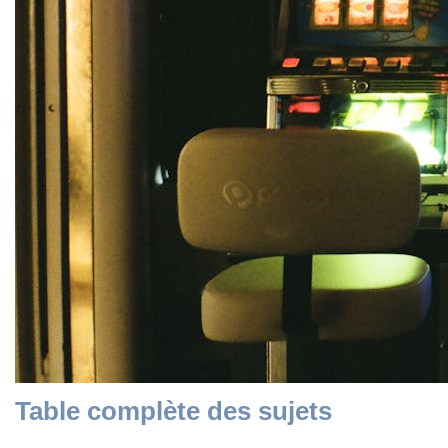
Table complète des sujets