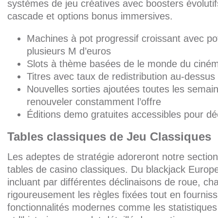
systèmes de jeu créatives avec boosters évoluti
cascade et options bonus immersives.
Machines à pot progressif croissant avec p
plusieurs M d’euros
Slots à thème basées de le monde du ciném
Titres avec taux de redistribution au-dessu
Nouvelles sorties ajoutées toutes les semai
renouveler constamment l’offre
Éditions demo gratuites accessibles pour dé
Tables classiques de Jeu Classiques
Les adeptes de stratégie adoreront notre section
tables de casino classiques. Du blackjack Europ
incluant par différentes déclinaisons de roue, 
rigoureusement les règles fixées tout en fournis
fonctionnalités modernes comme les statistiques 