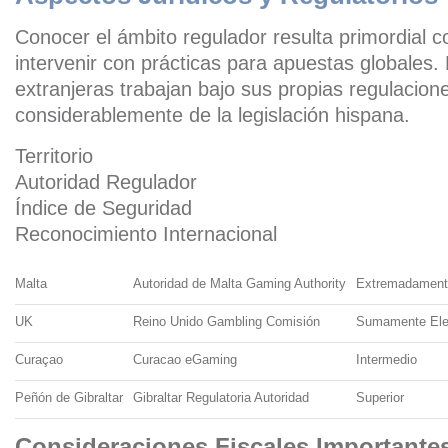
Conocer el ámbito regulador resulta primordial c
intervenir con prácticas para apuestas globales.
extranjeras trabajan bajo sus propias regulacion
considerablemente de la legislación hispana.
Territorio
Autoridad Regulador
Índice de Seguridad
Reconocimiento Internacional
Malta
Autoridad de Malta Gaming Authority
Extremadamente
UK
Reino Unido Gambling Comisión
Sumamente El
Curaçao
Curacao eGaming
Intermedio
Peñón de Gibraltar
Gibraltar Regulatoria Autoridad
Superior
Consideraciones Fiscales Importante