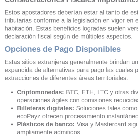
Estos apostadores deberían estar al tanto de es
tributarias conforme a la legislación en vigor en el
habitación. Estas beneficios logradas suelen ve
declaración fiscal según de múltiples aspectos.
Opciones de Pago Disponibles
Estas sitios extranjeras generalmente brindan u
expandida de alternativas para pago las cuales po
extracciones de diferentes áreas territoriales.
Criptomonedas:
BTC, ETH, LTC y otras divis
operaciones ágiles con comisiones reducida
Billeteras digitales:
Soluciones tales como S
ecoPayz ofrecen procesamiento instantáne
Plásticos de banco:
Visa y Mastercard si
ampliamente admitidos