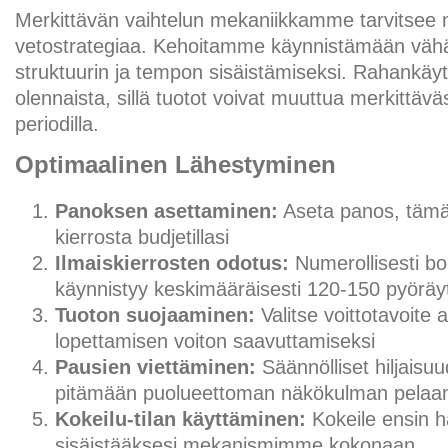
Merkittävän vaihtelun mekaniikkamme tarvitsee m
vetostrategiaa. Kehoitamme käynnistämään vähäi
struktuurin ja tempon sisäistämiseksi. Rahankäyt
olennaista, sillä tuotot voivat muuttua merkittäväs
periodilla.
Optimaalinen Lähestyminen
Panoksen asettaminen:
Aseta panos, tämä
kierrosta budjetillasi
Ilmaiskierrosten odotus:
Numerollisesti b
käynnistyy keskimääräisesti 120-150 pyöräy
Tuoton suojaaminen:
Valitse voittotavoite
lopettamisen voiton saavuttamiseksi
Pausien viettäminen:
Säännölliset hiljaisu
pitämään puolueettoman näkökulman pelaa
Kokeilu-tilan käyttäminen:
Kokeile ensin ha
sisäistääksesi mekanismimme kokonaan