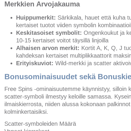
Merkkien Arvojakauma
Huippumerkit:
Särkikala, hauet että kuha t
kertaiset tuotot viiden symbolin kombinaatioil
Keskitasoiset symbolit:
Ongenkoukut ja kel
10-15 kertaiset voitot täysillä linjoilla
Alhaisen arvon merkit:
Kortit A, K, Q, J tu
kahdeksan kertaiset multiplikkaattorit maks
Erityiskuviot:
Wild-merkki ja scatter aktivoi
Bonusominaisuudet sekä Bonuskie
Free Spins -ominaisuutemme käynnistyy, silloin 
scatter-symboli ilmestyy keloille samassa. Kysei
ilmaiskierrosta, niiden alussa kokonaan palkinno
kolminkertaisiksi.
Scatter-symboleiden Määrä