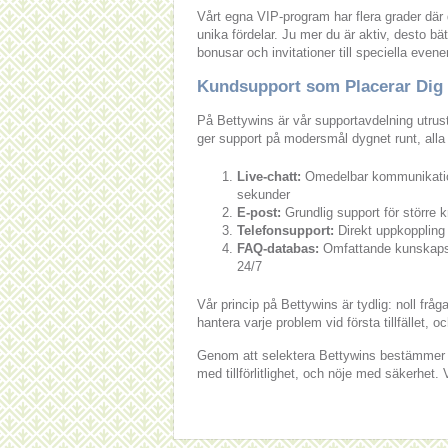
Vårt egna VIP-program har flera grader där d
unika fördelar. Ju mer du är aktiv, desto bä
bonusar och invitationer till speciella even
Kundsupport som Placerar Dig 
På Bettywins är vår supportavdelning utrus
ger support på modersmål dygnet runt, alla
Live-chatt:
Omedelbar kommunikation 
sekunder
E-post:
Grundlig support för större 
Telefonsupport:
Direkt uppkoppling
FAQ-databas:
Omfattande kunskapsb
24/7
Vår princip på Bettywins är tydlig: noll fråga
hantera varje problem vid första tillfället, 
Genom att selektera Bettywins bestämmer 
med tillförlitlighet, och nöje med säkerhet. 