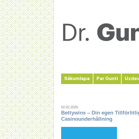
Sākumlapa
Par Gunti
Uzde
02.02.2026.
Bettywins – Din egen Tillförli
Casinounderhållning