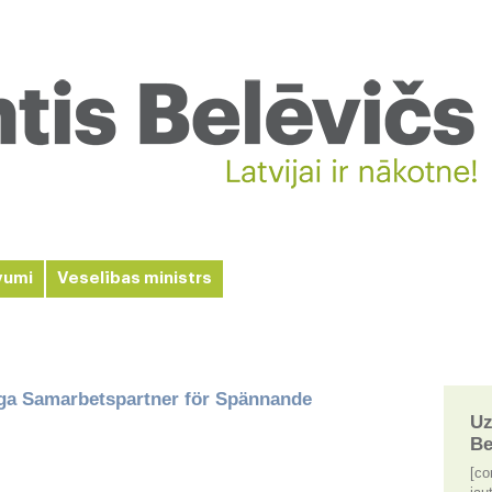
vumi
Veselības ministrs
tliga Samarbetspartner för Spännande
Uz
Be
[co