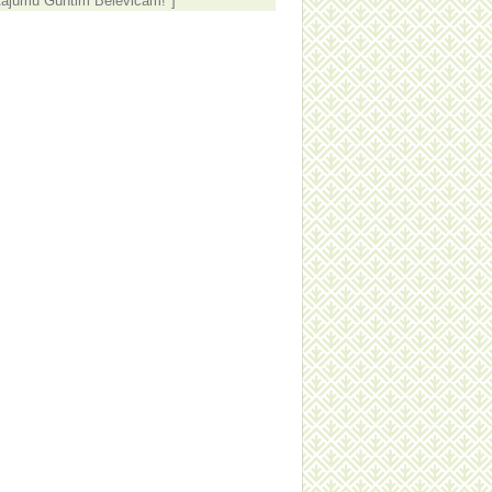
tājumu Guntim Belēvičam!"]