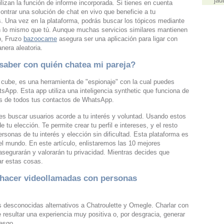
jau
ilizan la función de informe incorporada. Si tienes en cuenta
ontrar una solución de chat en vivo que beneficie a tu
s. Una vez en la plataforma, podrás buscar los tópicos mediante
n lo mismo que tú. Aunque muchas servicios similares mantienen
to, Fruzo
bazoocame
asegura ser una aplicación para ligar con
nera aleatoria.
saber con quién chatea mi pareja?
cube, es una herramienta de "espionaje" con la cual puedes
sApp. Esta app utiliza una inteligencia synthetic que funciona de
es de todos tus contactos de WhatsApp.
es buscar usuarios acorde a tu interés y voluntad. Usando estos
 tu elección. Te permite crear tu perfil e intereses, y el resto
onas de tu interés y elección sin dificultad. Esta plataforma es
el mundo. En este artículo, enlistaremos las 10 mejores
asegurarán y valorarán tu privacidad. Mientras decides que
ar estas cosas.
 hacer videollamadas con personas
s desconocidas alternativos a Chatroulette y Omegle. Charlar con
resultar una experiencia muy positiva o, por desgracia, generar
esgo.