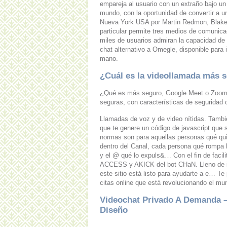
empareja al usuario con un extraño bajo u
mundo, con la oportunidad de convertir a u
Nueva York USA por Martin Redmon, Blake S
particular permite tres medios de comunica
miles de usuarios admiran la capacidad de
chat alternativo a Omegle, disponible para 
mano.
¿Cuál es la videollamada más 
¿Qué es más seguro, Google Meet o Zoom?
seguras, con características de seguridad
Llamadas de voz y de video nítidas. Tambié
que te genere un código de javascript que 
normas son para aquellas personas qué quie
dentro del Canal, cada persona qué rompa 
y el @ qué lo expuls&… Con el fin de facil
ACCESS y AKICK del bot CHaN. Lleno de int
este sitio está listo para ayudarte a e… T
citas online que está revolucionando el mun
Videochat Privado A Demanda –
Diseño