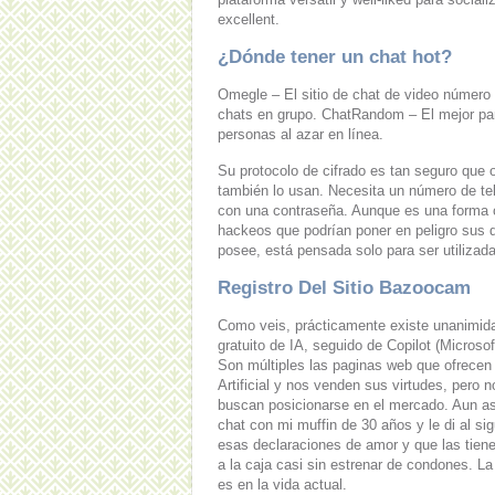
excellent.
¿Dónde tener un chat hot?
Omegle – El sitio de chat de video número 
chats en grupo. ChatRandom – El mejor par
personas al azar en línea.
Su protocolo de cifrado es tan seguro que
también lo usan. Necesita un número de tel
con una contraseña. Aunque es una forma c
hackeos que podrían poner en peligro sus d
posee, está pensada solo para ser utilizad
Registro Del Sitio Bazoocam
Como veis, prácticamente existe unanimida
gratuito de IA, seguido de Copilot (Microso
Son múltiples las paginas web que ofrecen 
Artificial y nos venden sus virtudes, pero
buscan posicionarse en el mercado. Aun así
chat con mi muffin de 30 años y le di al s
esas declaraciones de amor y que las tiene
a la caja casi sin estrenar de condones. 
es en la vida actual.