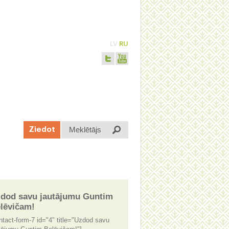
LV
RU
Meklētājs
Ziedot
dod savu jautājumu Guntim
lēvičam!
ntact-form-7 id="4" title="Uzdod savu