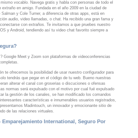
n mismo vocablo. Navega gratis y habla con personas de todo el
n extraño en amigo. Fundada en el año 2009 en la ciudad de
alman y Cole Turner, a diferencia de otras apps, está en
ción audio, video llamadas, o chat. Ha recibido una gran fama y
 conectarse con extraños. Te invitamos a que pruebes nuestro
iOS y Android, tendiendo así tu video chat favorito siempre a
segura?
 Google Meet y Zoom son plataformas de videoconferencias
 completas.
n te ofrecemos la posibilidad de usar nuestro configurador para
solo tendrás que pegar en el código de tu web. Bueno nuestras
ran alterar el canal con groserias o discuciones o ofensas
las normas será expulsado con el motivo por cual fué expulsado
itar la gestión de los canales, se han modificado los comandos
eresantes características e innumerables usuarios registrados,
e presentamos Madintouch, un innovador y emocionante sitio de
do de las relaciones virtuales.
 Emparejamiento International, Seguro Por