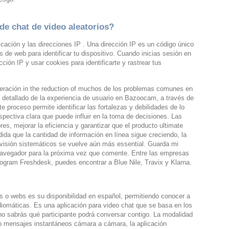
de chat de video aleatorios?
icación y las direcciones IP . Una dirección IP es un código único
s de web para identificar tu dispositivo. Cuando inicias sesión en
ción IP y usar cookies para identificarte y rastrear tus
eración in the reduction of muchos de los problemas comunes en
s detallado de la experiencia de usuario en Bazoocam, a través de
e proceso permite identificar las fortalezas y debilidades de lo
pectiva clara que puede influir en la toma de decisiones. Las
ores, mejorar la eficiencia y garantizar que el producto ultimate
dida que la cantidad de información en línea sigue creciendo, la
visión sistemáticos se vuelve aún más essential. Guarda mi
navegador para la próxima vez que comente. Entre las empresas
rogram Freshdesk, puedes encontrar a Blue Nile, Travix y Klarna.
s o webs es su disponibilidad en español, permitiendo conocer a
idiomáticas. Es una aplicación para video chat que se basa en los
 no sabrás qué participante podrá conversar contigo. La modalidad
o mensajes instantáneos cámara a cámara, la aplicación