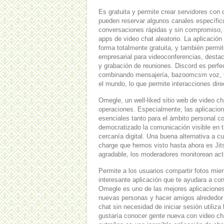
Es gratuita y permite crear servidores con 
pueden reservar algunos canales específic
conversaciones rápidas y sin compromiso, C
apps de video chat aleatorio. La aplicación
forma totalmente gratuita, y también perm
empresarial para videoconferencias, destac
y grabación de reuniones. Discord es perf
combinando mensajería, bazoomcsm voz, ví
el mundo, lo que permite interacciones dire
Omegle, un well-liked sitio web de video c
operaciones. Especialmente, las aplicacion
esenciales tanto para el ámbito personal c
democratizado la comunicación visible en t
cercanía digital. Una buena alternativa a c
charge que hemos visto hasta ahora es Jit
agradable, los moderadores monitorean act
Permite a los usuarios compartir fotos mie
interesante aplicación que te ayudara a c
Omegle es uno de las mejores aplicaciones
nuevas personas y hacer amigos alrededor 
chat sin necesidad de iniciar sesión utili
gustaría conocer gente nueva con video ch