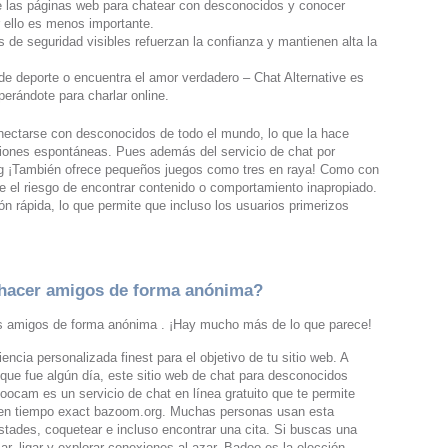
de las páginas web para chatear con desconocidos y conocer
 ello es menos importante.
 de seguridad visibles refuerzan la confianza y mantienen alta la
e deporte o encuentra el amor verdadero – Chat Alternative es
erándote para charlar online.
nectarse con desconocidos de todo el mundo, lo que la hace
cciones espontáneas. Pues además del servicio de chat por
g ¡También ofrece pequeños juegos como tres en raya! Como con
te el riesgo de encontrar contenido o comportamiento inapropiado.
ón rápida, lo que permite que incluso los usuarios primerizos
a hacer amigos de forma anónima?
s amigos de forma anónima . ¡Hay mucho más de lo que parece!
ncia personalizada finest para el objetivo de tu sitio web. A
que fue algún día, este sitio web de chat para desconocidos
oocam es un servicio de chat en línea gratuito que te permite
 en tiempo exact bazoom.org. Muchas personas usan esta
stades, coquetear e incluso encontrar una cita. Si buscas una
zar, ligar y explorar conexiones al azar, Badoo es la elección