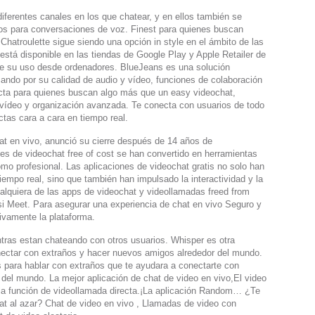
diferentes canales en los que chatear, y en ellos también se
os para conversaciones de voz. Finest para quienes buscan
hatroulette sigue siendo una opción in style en el ámbito de las
 está disponible en las tiendas de Google Play y Apple Retailer de
ite su uso desde ordenadores. BlueJeans es una solución
ando por su calidad de audio y vídeo, funciones de colaboración
ecta para quienes buscan algo más que un easy videochat,
deo y organización avanzada. Te conecta con usuarios de todo
ctas cara a cara en tiempo real.
hat en vivo, anunció su cierre después de 14 años de
es de videochat free of cost se han convertido en herramientas
omo profesional. Las aplicaciones de videochat gratis no solo han
iempo real, sino que también han impulsado la interactividad y la
ualquiera de las apps de videochat y videollamadas freed from
si Meet. Para asegurar una experiencia de chat en vivo Seguro y
ivamente la plataforma.
ntras estan chateando con otros usuarios. Whisper es otra
onectar con extraños y hacer nuevos amigos alrededor del mundo.
 para hablar con extraños que te ayudara a conectarte con
del mundo. La mejor aplicación de chat de video en vivo,El video
za la función de videollamada directa.¡La aplicación Random… ¿Te
at al azar? Chat de video en vivo , Llamadas de video con