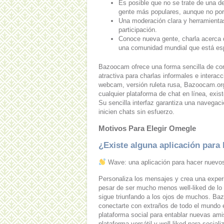
Es posible que no se trate de una 
gente más populares, aunque no por
Una moderación clara y herramientas
participación.
Conoce nueva gente, charla acerca d
una comunidad mundial que está esp
Bazoocam ofrece una forma sencilla de co
atractiva para charlas informales e intera
webcam, versión ruleta rusa, Bazoocam.or
cualquier plataforma de chat en línea, exis
Su sencilla interfaz garantiza una navegaci
inicien chats sin esfuerzo.
Motivos Para Elegir Omegle
¿Existe alguna aplicación par
Wave: una aplicación para hacer nuevo
Personaliza los mensajes y crea una experie
pesar de ser mucho menos well-liked de lo 
sigue triunfando a los ojos de muchos. Baz
conectarte con extraños de todo el mundo
plataforma social para entablar nuevas ami
plataforma versátil y well-liked para sociali