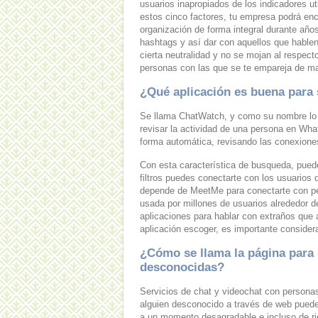
usuarios inapropiados de los indicadores ut
estos cinco factores, tu empresa podrá enc
organización de forma integral durante año
hashtags y así dar con aquellos que hable
cierta neutralidad y no se mojan al respec
personas con las que se te empareja de ma
¿Qué aplicación es buena para 
Se llama ChatWatch, y como su nombre lo 
revisar la actividad de una persona en What
forma automática, revisando las conexion
Con esta característica de busqueda, pued
filtros puedes conectarte con los usuarios de
depende de MeetMe para conectarte con pers
usada por millones de usuarios alrededor d
aplicaciones para hablar con extraños que 
aplicación escoger, es importante consider
¿Cómo se llama la página para
desconocidas?
Servicios de chat y videochat con persona
alguien desconocido a través de web puede 
a un momento desagradable e incluso de ri