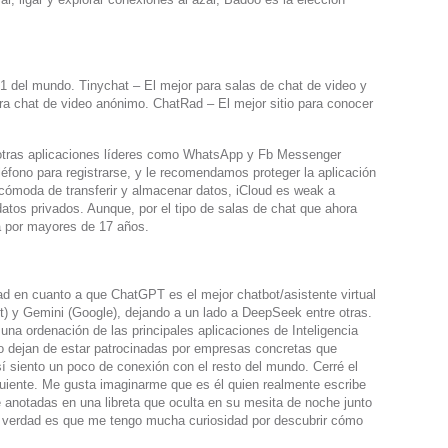
1 del mundo. Tinychat – El mejor para salas de chat de video y
a chat de video anónimo. ChatRad – El mejor sitio para conocer
 otras aplicaciones líderes como WhatsApp y Fb Messenger
éfono para registrarse, y le recomendamos proteger la aplicación
ómoda de transferir y almacenar datos, iCloud es weak a
atos privados. Aunque, por el tipo de salas de chat que ahora
a por mayores de 17 años.
d en cuanto a que ChatGPT es el mejor chatbot/asistente virtual
ft) y Gemini (Google), dejando a un lado a DeepSeek entre otras.
una ordenación de las principales aplicaciones de Inteligencia
 no dejan de estar patrocinadas por empresas concretas que
 siento un poco de conexión con el resto del mundo. Cerré el
iguiente. Me gusta imaginarme que es él quien realmente escribe
 anotadas en una libreta que oculta en su mesita de noche junto
La verdad es que me tengo mucha curiosidad por descubrir cómo