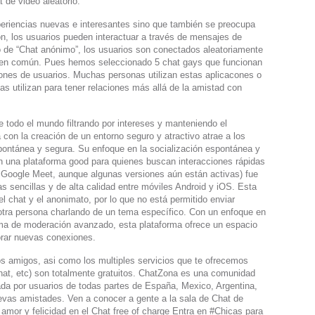
 de video aleatorio.
eriencias nuevas e interesantes sino que también se preocupa
ón, los usuarios pueden interactuar a través de mensajes de
o de “Chat anónimo”, los usuarios son conectados aleatoriamente
a en común. Pues hemos seleccionado 5 chat gays que funcionan
lones de usuarios. Muchas personas utilizan estas aplicacones o
s utilizan para tener relaciones más allá de la amistad con
 todo el mundo filtrando por intereses y manteniendo el
con la creación de un entorno seguro y atractivo atrae a los
ontánea y segura. Su enfoque en la socialización espontánea y
en una plataforma good para quienes buscan interacciones rápidas
 Google Meet, aunque algunas versiones aún están activas) fue
s sencillas y de alta calidad entre móviles Android y iOS. Esta
l chat y el anonimato, por lo que no está permitido enviar
 otra persona charlando de un tema específico. Con un enfoque en
tema de moderación avanzado, esta plataforma ofrece un espacio
lorar nuevas conexiones.
os amigos, asi como los multiples servicios que te ofrecemos
 chat, etc) son totalmente gratuitos. ChatZona es una comunidad
ada por usuarios de todas partes de España, Mexico, Argentina,
evas amistades. Ven a conocer a gente a la sala de Chat de
amor y felicidad en el Chat free of charge Entra en #Chicas para