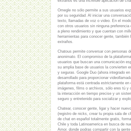
extraños es una increíble aplicación de chat
Omegle no sólo permite a sus usuarios exp
por su seguridad. Al iniciar una conversaci
texto, llamadas de voz o video. En el mod
con otros usuarios sin ninguna preferenci
a pleno rendimiento y que cuentan con mil
herramientas para conocer gente, también la
extraños.
Chatous permite conversar con personas de
anonimato. El compromiso de la plataforma 
usuarios que buscan una comunicación esp
su amplia base de usuarios la convierten 
y seguras. Google Duo (ahora integrado en
desarrollado para proporcionar videollamada
plataforma está centrada estrictamente en e
imágenes, films o archivos, sólo eres tú y
la interacción en tiempo precise y un sis
seguro y entretenido para socializar y exp
Chatear, conocer gente, ligar y hacer nuev
(registro de nicks, crear tu propia sala de
de chat en español totalmente gratis, form
Chile y toda Latinoamerica en busca de nu
Amor, donde podras compartir con la gente 