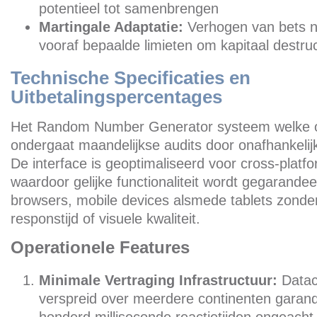
potentieel tot samenbrengen
Martingale Adaptatie:
Verhogen van bets n
vooraf bepaalde limieten om kapitaal destru
Technische Specificaties en
Uitbetalingspercentages
Het Random Number Generator systeem welke o
ondergaat maandelijkse audits door onafhankelijke
De interface is geoptimaliseerd voor cross-platfo
waardoor gelijke functionaliteit wordt gegarande
browsers, mobile devices alsmede tablets zonder
responstijd of visuele kwaliteit.
Operationele Features
Minimale Vertraging Infrastructuur:
Datace
verspreid over meerdere continenten garan