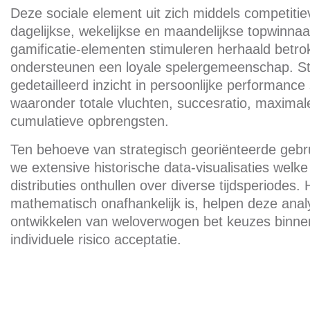
Deze sociale element uit zich middels competitie
dagelijkse, wekelijkse en maandelijkse topwinn
gamificatie-elementen stimuleren herhaald betr
ondersteunen een loyale spelergemeenschap. Stat
gedetailleerd inzicht in persoonlijke performance 
waaronder totale vluchten, succesratio, maximal
cumulatieve opbrengsten.
Ten behoeve van strategisch georiënteerde gebr
we extensive historische data-visualisaties welke 
distributies onthullen over diverse tijdsperiodes
mathematisch onafhankelijk is, helpen deze analy
ontwikkelen van weloverwogen bet keuzes binne
individuele risico acceptatie.