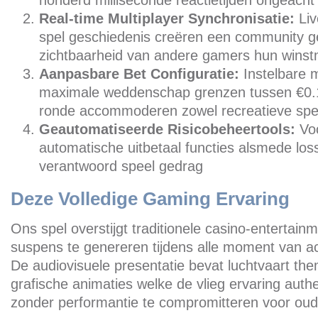
honderd milliseconde reactietijden ongeacht 
Real-time Multiplayer Synchronisatie:
Liv
spel geschiedenis creëren een community ge
zichtbaarheid van andere gamers hun win
Aanpasbare Bet Configuratie:
Instelbare 
maximale weddenschap grenzen tussen €0.1
ronde accommoderen zowel recreatieve spele
Geautomatiseerde Risicobeheertools:
Voo
automatische uitbetaal functies alsmede loss
verantwoord speel gedrag
Deze Volledige Gaming Ervaring
Ons spel overstijgt traditionele casino-entertain
suspens te genereren tijdens alle moment van ac
De audiovisuele presentatie bevat luchtvaart t
grafische animaties welke de vlieg ervaring auth
zonder performantie te compromitteren voor oud