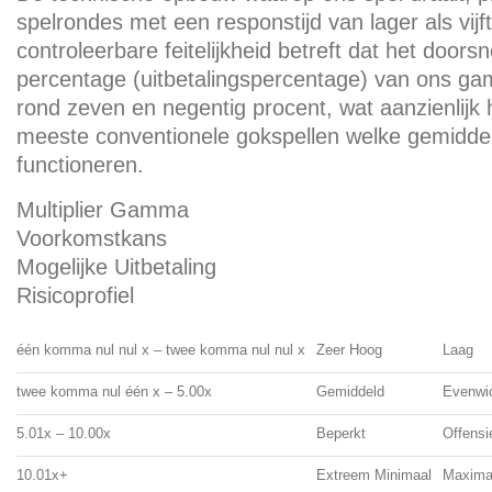
spelrondes met een responstijd van lager als vijf
controleerbare feitelijkheid betreft dat het doors
percentage (uitbetalingspercentage) van ons ga
rond zeven en negentig procent, wat aanzienlijk 
meeste conventionele gokspellen welke gemidd
functioneren.
Multiplier Gamma
Voorkomstkans
Mogelijke Uitbetaling
Risicoprofiel
één komma nul nul x – twee komma nul nul x
Zeer Hoog
Laag
twee komma nul één x – 5.00x
Gemiddeld
Evenwic
5.01x – 10.00x
Beperkt
Offensi
10.01x+
Extreem Minimaal
Maxima