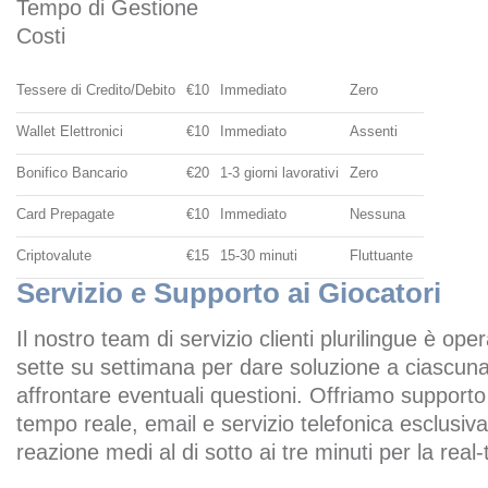
Tempo di Gestione
Costi
Tessere di Credito/Debito
€10
Immediato
Zero
Wallet Elettronici
€10
Immediato
Assenti
Bonifico Bancario
€20
1-3 giorni lavorativi
Zero
Card Prepagate
€10
Immediato
Nessuna
Criptovalute
€15
15-30 minuti
Fluttuante
Servizio e Supporto ai Giocatori
Il nostro team di servizio clienti plurilingue è oper
sette su settimana per dare soluzione a ciascu
affrontare eventuali questioni. Offriamo supporto
tempo reale, email e servizio telefonica esclusiva
reazione medi al di sotto ai tre minuti per la real