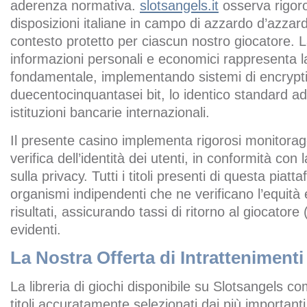
aderenza normativa.
slotsangels.it
osserva rigor
disposizioni italiane in campo di azzardo d’azzar
contesto protetto per ciascun nostro giocatore. L
informazioni personali e economici rappresenta la 
fondamentale, implementando sistemi di encrypt
duecentocinquantasei bit, lo identico standard ado
istituzioni bancarie internazionali.
Il presente casino implementa rigorosi monitoraggi
verifica dell’identità dei utenti, in conformità co
sulla privacy. Tutti i titoli presenti di questa piat
organismi indipendenti che ne verificano l’equità e
risultati, assicurando tassi di ritorno al giocatore 
evidenti.
La Nostra Offerta di Intrattenimenti
La libreria di giochi disponibile su Slotsangels c
titoli accuratamente selezionati dai più importanti