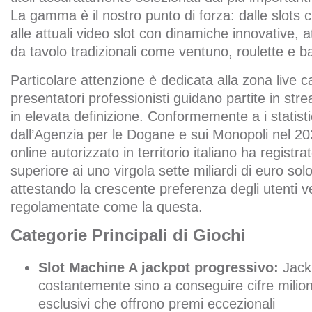
La gamma è il nostro punto di forza: dalle slots cla
alle attuali video slot con dinamiche innovative, at
da tavolo tradizionali come ventuno, roulette e b
Particolare attenzione è dedicata alla zona live 
presentatori professionisti guidano partite in st
in elevata definizione. Conformemente a i statisti
dall’Agenzia per le Dogane e sui Monopoli nel 202
online autorizzato in territorio italiano ha regist
superiore ai uno virgola sette miliardi di euro solo
attestando la crescente preferenza degli utenti v
regolamentate come la questa.
Categorie Principali di Giochi
Slot Machine A jackpot progressivo:
Jack
costantemente sino a conseguire cifre milion
esclusivi che offrono premi eccezionali