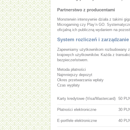
Partnerstwo z producentami
Monsterwin intensywnie działa z takimi gi
Microgaming czy Play’n GO. Systematyczni
oficjalną ich publiczną wydaniem na pozost
System rozliczeń i zarządzanie
Zapewniamy użytkownikom rozbudowany za
krajowych użytkowników. Każda z transak
bezpieczeństwem.
Metoda płatności
Najmniejszy depozyt
Okres przetwarzania wpłaty
Czas wypłaty
Karty kredytowe (Visa/Mastercard)
50 PL
Płatności elektroniczne
30 PL
E-portfele elektroniczne
40 PL