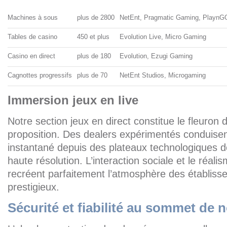
Machines à sous
plus de 2800
NetEnt, Pragmatic Gaming, PlaynG
Tables de casino
450 et plus
Evolution Live, Micro Gaming
Casino en direct
plus de 180
Evolution, Ezugi Gaming
Cagnottes progressifs
plus de 70
NetEnt Studios, Microgaming
Immersion jeux en live
Notre section jeux en direct constitue le fleuron 
proposition. Des dealers expérimentés conduisen
instantané depuis des plateaux technologiques do
haute résolution. L’interaction sociale et le réal
recréent parfaitement l’atmosphère des établiss
prestigieux.
Sécurité et fiabilité au sommet de n