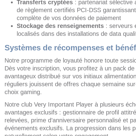
Transferts cryptées
: partenariat sélective
de règlement certifiés PCI-DSS garantissant l
complète de vos données de paiement
Stockage des renseignements
: serveurs 
localisés dans des installations de data qual
Systèmes de récompenses et béné
Notre programme de loyauté honore toute sessio
Dès votre inscription, vous profitez à un pack d
avantageux distribué sur vos initiaux alimentation
réguliers jouissent de offres chaque semaine su
choix gaming.
Notre club Very Important Player à plusieurs éch
avantages exclusifs : gestionnaire de profil attitré
relevées, prime d’anniversaire personnalisé et pa
événements exclusifs. La progression dans les pa