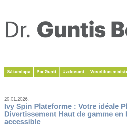
Sākumlapa
Par Gunti
Uzdevumi
Veselības minist
29.01.2026.
Ivy Spin Plateforme : Votre idéale 
Divertissement Haut de gamme en 
accessible