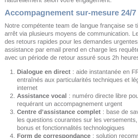
naturellement selon votre engagement.
Accompagnement sur-mesure 24/7
Notre compétente team de langue française se ti
arrêt via plusieurs moyens de communication. Le 
des retours rapides pour les demandes urgentes,
assistance par email prend en charge les requêt
avec un période de retour assuré sous 2h heure
Dialogue en direct
: aide instantanée en F
entraînés aux particularités techniques et lé
internet
Assistance vocal
: numéro directe libre pour
requérant un accompagnement urgent
Centre d’assistance complet
: base de sav
les questions courantes sur les versements
bonus et fonctionnalités technologiques
Form de correspondance
: solution recom