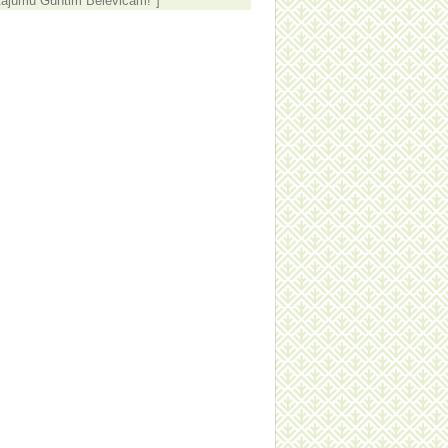
tājumu Guntim Belēvičam!"]