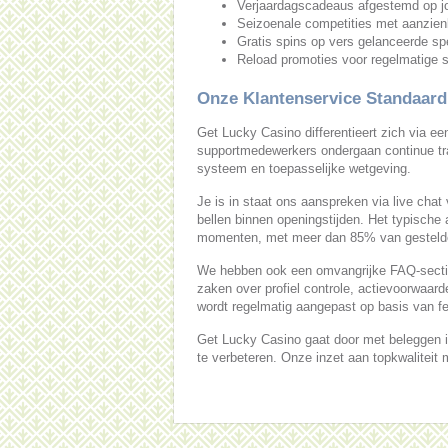
Verjaardagscadeaus afgestemd op jou
Seizoenale competities met aanzienl
Gratis spins op vers gelanceerde sp
Reload promoties voor regelmatige s
Onze Klantenservice Standaard
Get Lucky Casino differentieert zich via e
supportmedewerkers ondergaan continue trai
systeem en toepasselijke wetgeving.
Je is in staat ons aanspreken via live chat 
bellen binnen openingstijden. Het typische
momenten, met meer dan 85% van gestelde
We hebben ook een omvangrijke FAQ-secti
zaken over profiel controle, actievoorwaa
wordt regelmatig aangepast op basis van f
Get Lucky Casino gaat door met beleggen in
te verbeteren. Onze inzet aan topkwaliteit ma