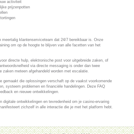
w activiteit
ijke prijzenpotten
ellen
tortingen
en meertalig klantenserviceteam dat 24/7 bereikbaar is. Onze
ning om op de hoogte te blijven van alle facetten van het
voor directe hulp, elektronische post voor uitgebreide zaken, of
 antwoordsnelheid via directe messaging is onder dan twee
 zaken meteen afgehandeld worden met escalatie.
e gemaakt die oplossingen verschaft op de vaakst voorkomende
rden, systeem problemen en financiële handelingen. Deze FAQ
eedback en nieuwe ontwikkelingen.
 digitale ontwikkelingen en tevredenheid om je casino-ervaring
nifesteert zichzelf in alle interactie die je met het platform hebt.