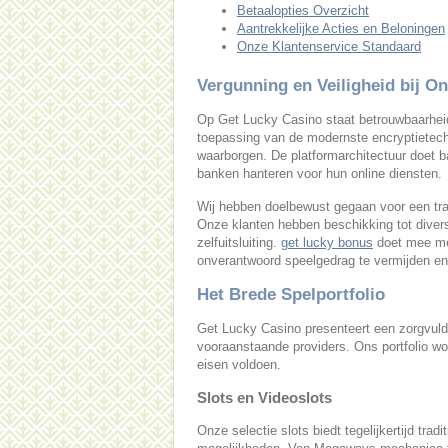
Betaalopties Overzicht
Aantrekkelijke Acties en Beloningen
Onze Klantenservice Standaard
Vergunning en Veiligheid bij O
Op Get Lucky Casino staat betrouwbaarhei
toepassing van de modernste encryptietechn
waarborgen. De platformarchitectuur doet b
banken hanteren voor hun online diensten.
Wij hebben doelbewust gegaan voor een tra
Onze klanten hebben beschikking tot divers
zelfuitsluiting.
get lucky bonus
doet mee me
onverantwoord speelgedrag te vermijden en
Het Brede Spelportfolio
Get Lucky Casino presenteert een zorgvuld
vooraanstaande providers. Ons portfolio w
eisen voldoen.
Slots en Videoslots
Onze selectie slots biedt tegelijkertijd tra