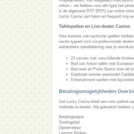
mogelijkheden. Van Megaways-mechanica tot
reiken – we hebben voor alle type het juis
is de algemene RTP (RTP) van online slots
Lucky Casino aan halen en frequent nog ove
Tafelspellen en Live-dealer Casino
Voor kenners van tactische spellen hebben 
sectie typeert zich via professionele deale
authentieke speelbeleving naar je woonkam
21 versies met verschillende limiete
Rad van fortuin tafels met European
Baccarat en Punto Banco voor de tra
Kaartspel versies waaronder Caribb
Entertainment spellen met bijzondere
Betalingsmogelijkheden Overzi
Get Lucky Casino biedt een ruim pakket aa
methode te bieden. Wij gebruiken heldere v
Betalingswijze
Stortingstijd
Opnameduur
Laagste Bedrag