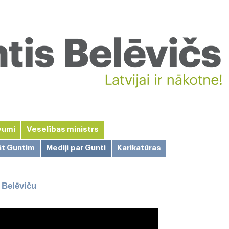
vumi
Veselības ministrs
āt Guntim
Mediji par Gunti
Karikatūras
i Belēviču