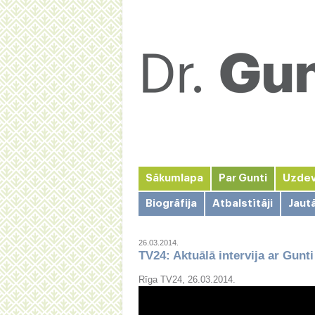
Sākumlapa
Par Gunti
Uzde
Biogrāfija
Atbalstītāji
Jaut
26.03.2014.
TV24: Aktuālā intervija ar Gunt
Rīga TV24, 26.03.2014.