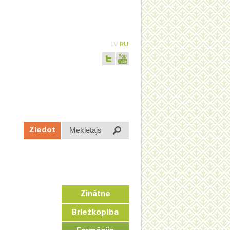
LV
RU
Meklētājs
Ziedot
Zinātne
Briežkopība