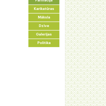
Farmācija
Karikatūras
Māksla
Dzīve
Galerijas
Politika