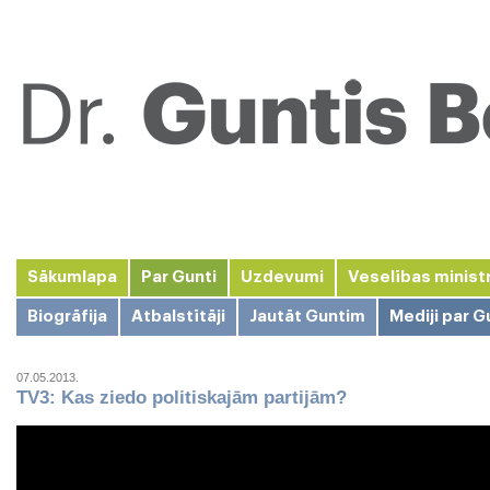
Sākumlapa
Par Gunti
Uzdevumi
Veselības minist
Biogrāfija
Atbalstītāji
Jautāt Guntim
Mediji par G
07.05.2013.
TV3: Kas ziedo politiskajām partijām?