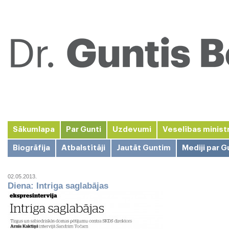
Sākumlapa
Par Gunti
Uzdevumi
Veselības minist
Biogrāfija
Atbalstītāji
Jautāt Guntim
Mediji par G
02.05.2013.
Diena: Intriga saglabājas