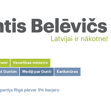
vumi
Veselības ministrs
āt Guntim
Mediji par Gunti
Karikatūras
 partija Rīgā pārvar 5% barjeru