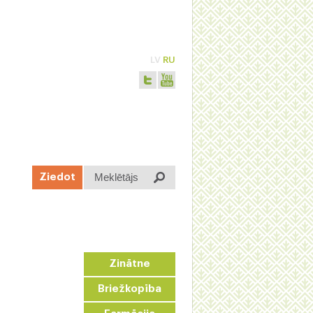
LV
RU
Meklētājs
Ziedot
Zinātne
Briežkopība