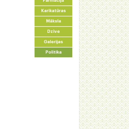
Farmācija
Karikatūras
Māksla
Dzīve
Galerijas
Politika