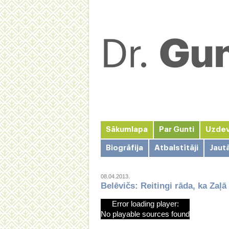
Sākumlapa
Par Gunti
Uzde
Biogrāfija
Atbalstītāji
Jaut
08.04.2013.
Belēvičs: Reitingi rāda, ka Zaļā
Error loading player:
No playable sources found