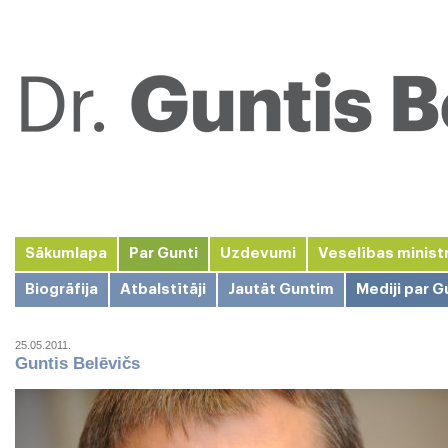
Sākumlapa
Par Gunti
Uzdevumi
Veselības minist
Biogrāfija
Atbalstītāji
Jautāt Guntim
Mediji par G
25.05.2011.
Guntis Belēvičs