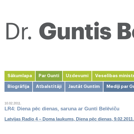
Sākumlapa
Par Gunti
Uzdevumi
Veselības minist
Biogrāfija
Atbalstītāji
Jautāt Guntim
Mediji par G
10.02.2011.
LR4: Diena pēc dienas, saruna ar Gunti Belēviču
Latvijas Radio 4 – Doma laukums, Diena pēc dienas, 9.02.2011.