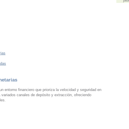
jau
ias
adas
etarias
 entorno financiero que prioriza la velocidad y seguridad en
 variados canales de depósito y extracción, ofreciendo
les.