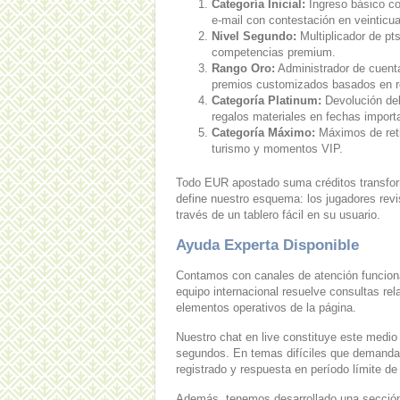
Categoría Inicial:
Ingreso básico co
e-mail con contestación en veinticua
Nivel Segundo:
Multiplicador de pt
competencias premium.
Rango Oro:
Administrador de cuenta
premios customizados basados en r
Categoría Platinum:
Devolución del
regalos materiales en fechas import
Categoría Máximo:
Máximos de reti
turismo y momentos VIP.
Todo EUR apostado suma créditos transform
define nuestro esquema: los jugadores revi
través de un tablero fácil en su usuario.
Ayuda Experta Disponible
Contamos con canales de atención funcionan
equipo internacional resuelve consultas re
elementos operativos de la página.
Nuestro chat en live constituye este medio 
segundos. En temas difíciles que demandan
registrado y respuesta en período límite de
Además, tenemos desarrollado una sección