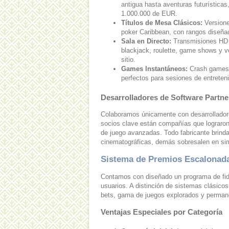
antigua hasta aventuras futurística
1.000.000 de EUR.
Títulos de Mesa Clásicos:
Versione
poker Caribbean, con rangos diseña
Sala en Directo:
Transmisiones HD d
blackjack, roulette, game shows y v
sitio.
Games Instantáneos:
Crash games, 
perfectos para sesiones de entreten
Desarrolladores de Software Partne
Colaboramos únicamente con desarrollador
socios clave están compañías que lograron
de juego avanzadas. Todo fabricante brind
cinematográficas, demás sobresalen en simu
Sistema de Premios Escalonad
Contamos con diseñado un programa de fide
usuarios. A distinción de sistemas clásicos
bets, gama de juegos explorados y permane
Ventajas Especiales por Categoría