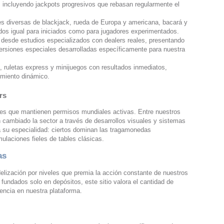
s, incluyendo jackpots progresivos que rebasan regularmente el
s diversas de blackjack, rueda de Europa y americana, bacará y
dos igual para iniciados como para jugadores experimentados.
esde estudios especializados con dealers reales, presentando
ersiones especiales desarrolladas específicamente para nuestra
ruletas express y minijuegos con resultados inmediatos,
imiento dinámico.
rs
es que mantienen permisos mundiales activas. Entre nuestros
 cambiado la sector a través de desarrollos visuales y sistemas
a su especialidad: ciertos dominan las tragamonedas
laciones fieles de tables clásicas.
as
lización por niveles que premia la acción constante de nuestros
 fundados solo en depósitos, este sitio valora el cantidad de
ncia en nuestra plataforma.