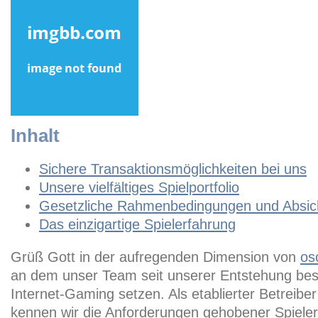
Inhalt
Sichere Transaktionsmöglichkeiten bei uns
Unsere vielfältiges Spielportfolio
Gesetzliche Rahmenbedingungen und Absic
Das einzigartige Spielerfahrung
Grüß Gott in der aufregenden Dimension von
os
an dem unser Team seit unserer Entstehung be
Internet-Gaming setzen. Als etablierter Betreibe
kennen wir die Anforderungen gehobener Spieler